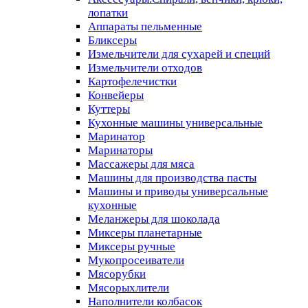
лопатки
Аппараты пельменные
Бликсеры
Измельчители для сухарей и специй
Измельчители отходов
Картофелечистки
Конвейеры
Куттеры
Кухонные машины универсальные
Маринатор
Маринаторы
Массажеры для мяса
Машины для производства пасты
Машины и приводы универсальные
кухонные
Меланжеры для шоколада
Миксеры планетарные
Миксеры ручные
Мукопросеиватели
Мясорубки
Мясорыхлители
Наполнители колбасок