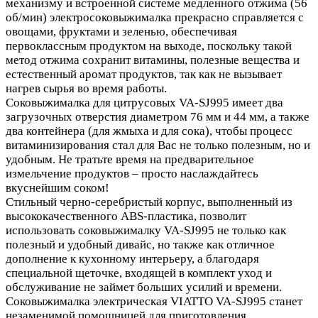
механизму и встроенной системе медленного отжима (56
об/мин) электросоковыжималка прекрасно справляется с
овощами, фруктами и зеленью, обеспечивая
первоклассным продуктом на выходе, поскольку такой
метод отжима сохранит витамины, полезные вещества и
естественный аромат продуктов, так как не вызывает
нагрев сырья во время работы.
Соковыжималка для цитрусовых VA-SJ995 имеет два
загрузочных отверстия диаметром 76 мм и 44 мм, а также
два контейнера (для жмыха и для сока), чтобы процесс
витаминизирования стал для Вас не только полезным, но и
удобным. Не тратьте время на предварительное
измельчение продуктов – просто наслаждайтесь
вкуснейшим соком!
Стильный черно-серебристый корпус, выполненный из
высококачественного ABS-пластика, позволит
использовать соковыжималку VA-SJ995 не только как
полезный и удобный дивайс, но также как отличное
дополнение к кухонному интерьеру, а благодаря
специальной щеточке, входящей в комплект уход и
обслуживание не займет больших усилий и времени.
Соковыжималка электрическая VIATTO VA-SJ995 станет
незаменимой помощницей для приготовления