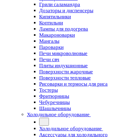
Грили саламандра
Дозаторы и диспенсеры
Кипятильники
Коптильни
Лампы для подогрева
Макароноварки
Мангалы
Пароварки
Печи микроволновые
Печи свч
Плиты индукционные
Поверхности жарочные
Поверхности тепловые
Рисоварки и термосы для риса
Тостеры
Фритюрницы
Чебуречницы
Шашлычницы
Холодильное оборудование
Холодильное оборудование
Аксессуары для холодильного