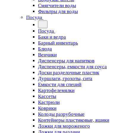
Смягчители воды
Фильтры для воды
Посуда
Посуда
Баки и ведра
Барный инвентарь
Блюда
Венчики
Диспенсеры для напитков
Диспенсеры, емкости для соуса
Доски разделочные пластик
Дуршлаги, грохоты, сита
Емкости для специй
Картофелемялки
Кассеты
Кастрюли
Коврики
Колоды разрубочные
Контейнеры пластиковые, ящики
Ложки для мороженого
Ложки для раздачи