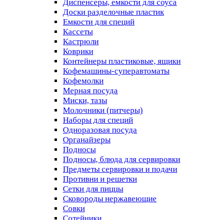
Диспенсеры, емкости для соуса
Доски разделочные пластик
Емкости для специй
Кассеты
Кастрюли
Коврики
Контейнеры пластиковые, ящики
Кофемашины-суперавтоматы
Кофемолки
Мерная посуда
Миски, тазы
Молочники (питчеры)
Наборы для специй
Одноразовая посуда
Органайзеры
Подносы
Подносы, блюда для сервировки
Предметы сервировки и подачи
Противни и решетки
Сетки для пиццы
Сковороды нержавеющие
Совки
Сотейники