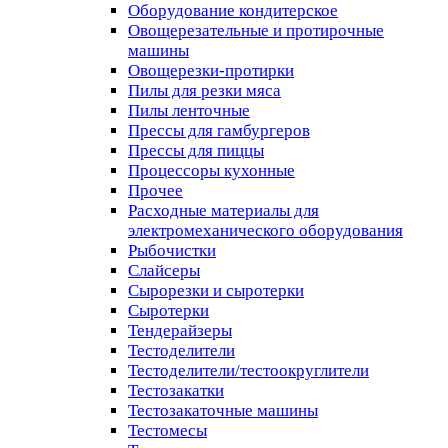
Оборудование кондитерское
Овощерезательные и протирочные
машины
Овощерезки-протирки
Пилы для резки мяса
Пилы ленточные
Прессы для гамбургеров
Прессы для пиццы
Процессоры кухонные
Прочее
Расходные материалы для
электромеханического оборудования
Рыбочистки
Слайсеры
Сырорезки и сыротерки
Сыротерки
Тендерайзеры
Тестоделители
Тестоделители/тестоокруглители
Тестозакатки
Тестозакаточные машины
Тестомесы