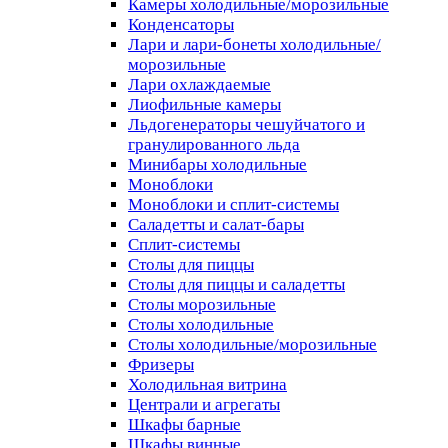
Камеры холодильные/морозильные
Конденсаторы
Лари и лари-бонеты холодильные/
морозильные
Лари охлаждаемые
Лиофильные камеры
Льдогенераторы чешуйчатого и
гранулированного льда
Минибары холодильные
Моноблоки
Моноблоки и сплит-системы
Саладетты и салат-бары
Сплит-системы
Столы для пиццы
Столы для пиццы и саладетты
Столы морозильные
Столы холодильные
Столы холодильные/морозильные
Фризеры
Холодильная витрина
Централи и агрегаты
Шкафы барные
Шкафы винные