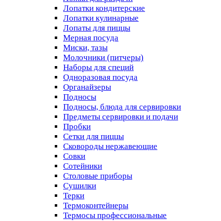
Лопатки кондитерские
Лопатки кулинарные
Лопаты для пиццы
Мерная посуда
Миски, тазы
Молочники (питчеры)
Наборы для специй
Одноразовая посуда
Органайзеры
Подносы
Подносы, блюда для сервировки
Предметы сервировки и подачи
Пробки
Сетки для пиццы
Сковороды нержавеющие
Совки
Сотейники
Столовые приборы
Сушилки
Терки
Термоконтейнеры
Термосы профессиональные