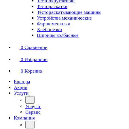
Тестоокруглители
Тестораскатки
Тестораскатывающие машины
Устройства механические
Фаршемешалки
Хлеборезки
Шприцы колбасные
0
Сравнение
0
Избранное
0
Корзина
Бренды
Акции
Услуги
Услуги
Сервис
Компания