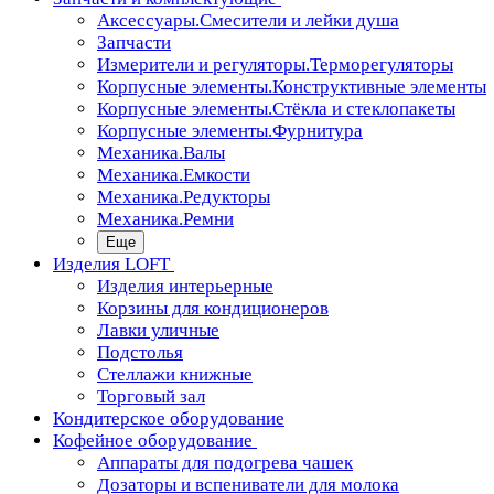
Аксессуары.Смесители и лейки душа
Запчасти
Измерители и регуляторы.Терморегуляторы
Корпусные элементы.Конструктивные элементы
Корпусные элементы.Стёкла и стеклопакеты
Корпусные элементы.Фурнитура
Механика.Валы
Механика.Емкости
Механика.Редукторы
Механика.Ремни
Еще
Изделия LOFT
Изделия интерьерные
Корзины для кондиционеров
Лавки уличные
Подстолья
Стеллажи книжные
Торговый зал
Кондитерское оборудование
Кофейное оборудование
Аппараты для подогрева чашек
Дозаторы и вспениватели для молока