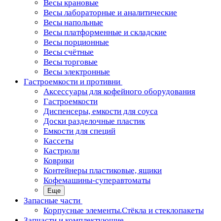
Весы крановые
Весы лабораторные и аналитические
Весы напольные
Весы платформенные и складские
Весы порционные
Весы счётные
Весы торговые
Весы электронные
Гастроемкости и противни
Аксессуары для кофейного оборудования
Гастроемкости
Диспенсеры, емкости для соуса
Доски разделочные пластик
Емкости для специй
Кассеты
Кастрюли
Коврики
Контейнеры пластиковые, ящики
Кофемашины-суперавтоматы
Еще
Запасные части
Корпусные элементы.Стёкла и стеклопакеты
Запчасти и комплектующие