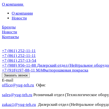
О компании
О компании
Новости
Бренды
Новости
Контакты
+7 (861) 252-11-11
+7 (861) 252-11-11
+7 (861) 257-13-54
+7 (988) 956-11-88
Дилерский отдел (Нейтральное оборудо
+7 (918)197-88-11
МАФы/порошковая покраска
Заказать звонок
E-mail
office@yug-teh.ru
Офис
sales@yug-teh.ru
Розничный отдел (Технологическое обору
zakaz1@yug-teh.ru
Дилерский отдел (Нейтральное оборуд