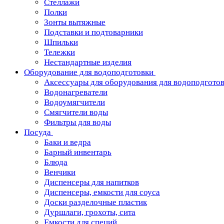
Стеллажи
Полки
Зонты вытяжные
Подставки и подтоварники
Шпильки
Тележки
Нестандартные изделия
Оборудование для водоподготовки
Аксессуары для оборудования для водоподгото
Водонагреватели
Водоумягчители
Смягчители воды
Фильтры для воды
Посуда
Баки и ведра
Барный инвентарь
Блюда
Венчики
Диспенсеры для напитков
Диспенсеры, емкости для соуса
Доски разделочные пластик
Дуршлаги, грохоты, сита
Емкости для специй