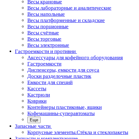
Весы крановые
Весы лабораторные и аналитические
Весы напольные
Весы платформенные и складские
Весы порционные
Весы счётные
Весы торговые
Весы электронные
Гастроемкости и противни
Аксессуары для кофейного оборудования
Гастроемкости
Диспенсеры, емкости для соуса
Доски разделочные пластик
Емкости для специй
Кассеты
Кастрюли
Коврики
Контейнеры пластиковые, ящики
Кофемашины-суперавтоматы
Еще
Запасные части
Корпусные элементы.Стёкла и стеклопакеты
Запчасти и комплектующие