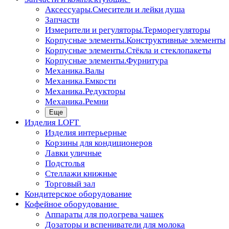
Аксессуары.Смесители и лейки душа
Запчасти
Измерители и регуляторы.Терморегуляторы
Корпусные элементы.Конструктивные элементы
Корпусные элементы.Стёкла и стеклопакеты
Корпусные элементы.Фурнитура
Механика.Валы
Механика.Емкости
Механика.Редукторы
Механика.Ремни
Еще
Изделия LOFT
Изделия интерьерные
Корзины для кондиционеров
Лавки уличные
Подстолья
Стеллажи книжные
Торговый зал
Кондитерское оборудование
Кофейное оборудование
Аппараты для подогрева чашек
Дозаторы и вспениватели для молока