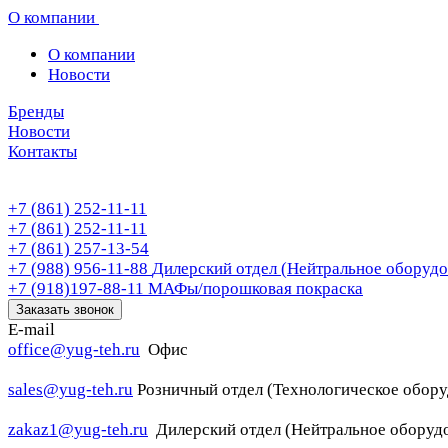
О компании
О компании
Новости
Бренды
Новости
Контакты
+7 (861) 252-11-11
+7 (861) 252-11-11
+7 (861) 257-13-54
+7 (988) 956-11-88
Дилерский отдел (Нейтральное оборудо
+7 (918)197-88-11
МАФы/порошковая покраска
Заказать звонок
E-mail
office@yug-teh.ru
Офис
sales@yug-teh.ru
Розничный отдел (Технологическое обору
zakaz1@yug-teh.ru
Дилерский отдел (Нейтральное оборуд