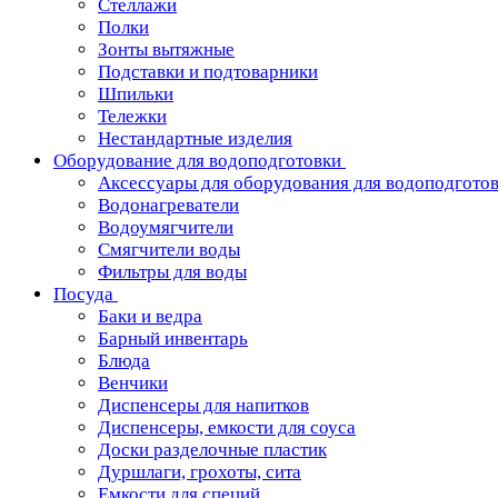
Стеллажи
Полки
Зонты вытяжные
Подставки и подтоварники
Шпильки
Тележки
Нестандартные изделия
Оборудование для водоподготовки
Аксессуары для оборудования для водоподгото
Водонагреватели
Водоумягчители
Смягчители воды
Фильтры для воды
Посуда
Баки и ведра
Барный инвентарь
Блюда
Венчики
Диспенсеры для напитков
Диспенсеры, емкости для соуса
Доски разделочные пластик
Дуршлаги, грохоты, сита
Емкости для специй