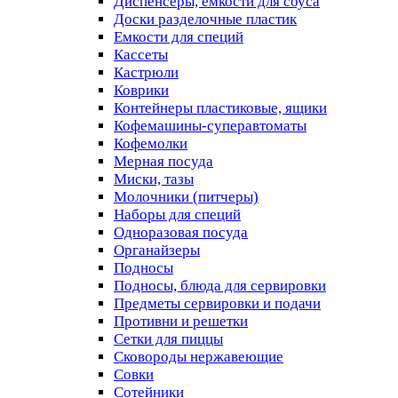
Диспенсеры, емкости для соуса
Доски разделочные пластик
Емкости для специй
Кассеты
Кастрюли
Коврики
Контейнеры пластиковые, ящики
Кофемашины-суперавтоматы
Кофемолки
Мерная посуда
Миски, тазы
Молочники (питчеры)
Наборы для специй
Одноразовая посуда
Органайзеры
Подносы
Подносы, блюда для сервировки
Предметы сервировки и подачи
Противни и решетки
Сетки для пиццы
Сковороды нержавеющие
Совки
Сотейники