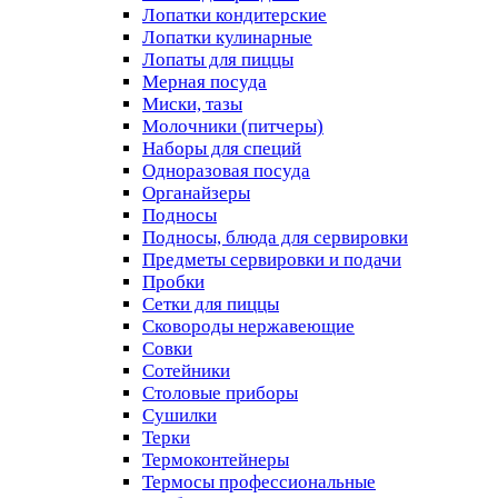
Лопатки кондитерские
Лопатки кулинарные
Лопаты для пиццы
Мерная посуда
Миски, тазы
Молочники (питчеры)
Наборы для специй
Одноразовая посуда
Органайзеры
Подносы
Подносы, блюда для сервировки
Предметы сервировки и подачи
Пробки
Сетки для пиццы
Сковороды нержавеющие
Совки
Сотейники
Столовые приборы
Сушилки
Терки
Термоконтейнеры
Термосы профессиональные