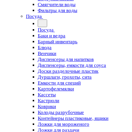
Смягчители воды
Фильтры для воды
Посуда
Посуда
Баки и ведра
Барный инвентарь
Блюда
Венчики
Диспенсеры для напитков
Диспенсеры, емкости для соуса
Доски разделочные пластик
Дуршлаги, грохоты, сита
Емкости для специй
Картофелемялки
Кассеты
Кастрюли
Коврики
Колоды разрубочные
Контейнеры пластиковые, ящики
Ложки для мороженого
Ложки для раздачи