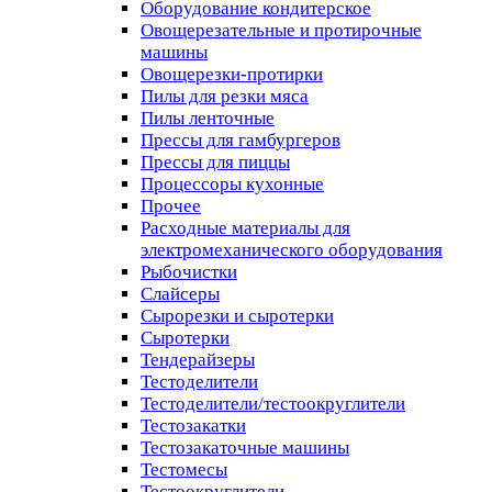
Оборудование кондитерское
Овощерезательные и протирочные
машины
Овощерезки-протирки
Пилы для резки мяса
Пилы ленточные
Прессы для гамбургеров
Прессы для пиццы
Процессоры кухонные
Прочее
Расходные материалы для
электромеханического оборудования
Рыбочистки
Слайсеры
Сырорезки и сыротерки
Сыротерки
Тендерайзеры
Тестоделители
Тестоделители/тестоокруглители
Тестозакатки
Тестозакаточные машины
Тестомесы
Тестоокруглители