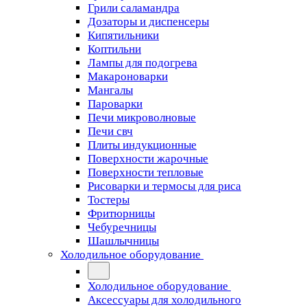
Грили саламандра
Дозаторы и диспенсеры
Кипятильники
Коптильни
Лампы для подогрева
Макароноварки
Мангалы
Пароварки
Печи микроволновые
Печи свч
Плиты индукционные
Поверхности жарочные
Поверхности тепловые
Рисоварки и термосы для риса
Тостеры
Фритюрницы
Чебуречницы
Шашлычницы
Холодильное оборудование
Холодильное оборудование
Аксессуары для холодильного