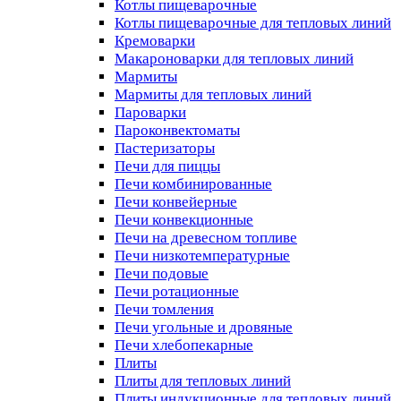
Котлы пищеварочные
Котлы пищеварочные для тепловых линий
Кремоварки
Макароноварки для тепловых линий
Мармиты
Мармиты для тепловых линий
Пароварки
Пароконвектоматы
Пастеризаторы
Печи для пиццы
Печи комбинированные
Печи конвейерные
Печи конвекционные
Печи на древесном топливе
Печи низкотемпературные
Печи подовые
Печи ротационные
Печи томления
Печи угольные и дровяные
Печи хлебопекарные
Плиты
Плиты для тепловых линий
Плиты индукционные для тепловых линий