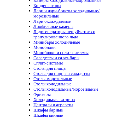
Камеры холодильные/морозильные
Конденсаторы
Лари и лари-бонеты холодильные/
морозильные
Лари охлаждаемые
Лиофильные камеры
Льдогенераторы чешуйчатого и
гранулированного льда
Минибары холодильные
Моноблоки
Моноблоки и сплит-системы
Саладетты и салат-бары
Сплит-системы
Столы для пиццы
Столы для пиццы и саладетты
Столы морозильные
Столы холодильные
Столы холодильные/морозильные
Фризеры
Холодильная витрина
Централи и агрегаты
Шкафы барные
Шкафы винные