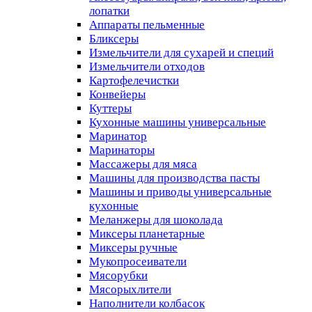
лопатки
Аппараты пельменные
Бликсеры
Измельчители для сухарей и специй
Измельчители отходов
Картофелечистки
Конвейеры
Куттеры
Кухонные машины универсальные
Маринатор
Маринаторы
Массажеры для мяса
Машины для производства пасты
Машины и приводы универсальные
кухонные
Меланжеры для шоколада
Миксеры планетарные
Миксеры ручные
Мукопросеиватели
Мясорубки
Мясорыхлители
Наполнители колбасок