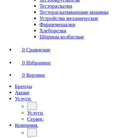
Тестораскатки
Тестораскатывающие машины
Устройства механические
Фаршемешалки
Хлеборезки
Шприцы колбасные
0
Сравнение
0
Избранное
0
Корзина
Бренды
Акции
Услуги
Услуги
Сервис
Компания