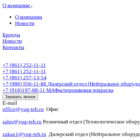
О компании
О компании
Новости
Бренды
Новости
Контакты
+7 (861) 252-11-11
+7 (861) 252-11-11
+7 (861) 257-13-54
+7 (988) 956-11-88
Дилерский отдел (Нейтральное оборудо
+7 (918)197-88-11
МАФы/порошковая покраска
Заказать звонок
E-mail
office@yug-teh.ru
Офис
sales@yug-teh.ru
Розничный отдел (Технологическое обору
zakaz1@yug-teh.ru
Дилерский отдел (Нейтральное оборуд