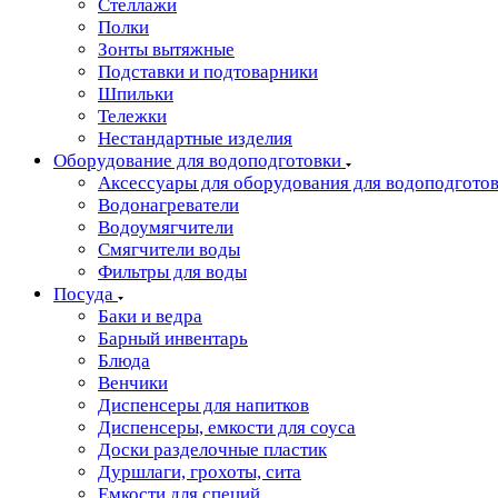
Стеллажи
Полки
Зонты вытяжные
Подставки и подтоварники
Шпильки
Тележки
Нестандартные изделия
Оборудование для водоподготовки
Аксессуары для оборудования для водоподгото
Водонагреватели
Водоумягчители
Смягчители воды
Фильтры для воды
Посуда
Баки и ведра
Барный инвентарь
Блюда
Венчики
Диспенсеры для напитков
Диспенсеры, емкости для соуса
Доски разделочные пластик
Дуршлаги, грохоты, сита
Емкости для специй