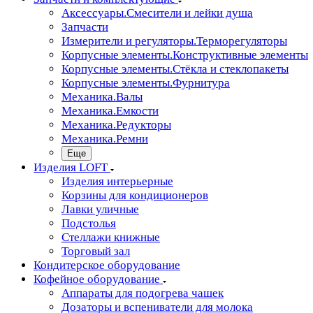
Аксессуары.Смесители и лейки душа
Запчасти
Измерители и регуляторы.Терморегуляторы
Корпусные элементы.Конструктивные элементы
Корпусные элементы.Стёкла и стеклопакеты
Корпусные элементы.Фурнитура
Механика.Валы
Механика.Емкости
Механика.Редукторы
Механика.Ремни
Еще
Изделия LOFT
Изделия интерьерные
Корзины для кондиционеров
Лавки уличные
Подстолья
Стеллажи книжные
Торговый зал
Кондитерское оборудование
Кофейное оборудование
Аппараты для подогрева чашек
Дозаторы и вспениватели для молока