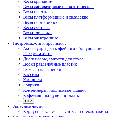
Весы крановые
Весы лабораторные и аналитические
Весы напольные
Весы платформенные и складские
Весы порционные
Весы счётные
Весы торговые
Весы электронные
Гастроемкости и противни
Аксессуары для кофейного оборудования
Гастроемкости
Диспенсеры, емкости для соуса
Доски разделочные пластик
Емкости для специй
Кассеты
Кастрюли
Коврики
Контейнеры пластиковые, ящики
Кофемашины-суперавтоматы
Еще
Запасные части
Корпусные элементы.Стёкла и стеклопакеты
Запчасти и комплектующие