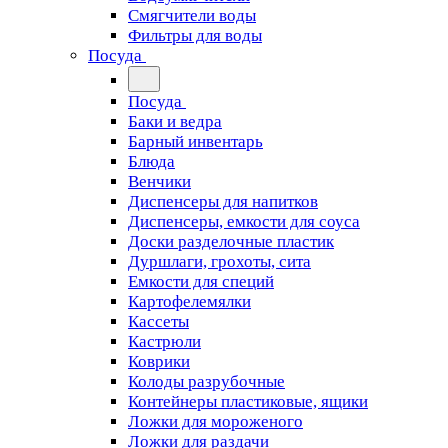
Смягчители воды
Фильтры для воды
Посуда
Посуда
Баки и ведра
Барный инвентарь
Блюда
Венчики
Диспенсеры для напитков
Диспенсеры, емкости для соуса
Доски разделочные пластик
Дуршлаги, грохоты, сита
Емкости для специй
Картофелемялки
Кассеты
Кастрюли
Коврики
Колоды разрубочные
Контейнеры пластиковые, ящики
Ложки для мороженого
Ложки для раздачи