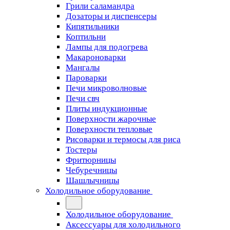
Грили саламандра
Дозаторы и диспенсеры
Кипятильники
Коптильни
Лампы для подогрева
Макароноварки
Мангалы
Пароварки
Печи микроволновые
Печи свч
Плиты индукционные
Поверхности жарочные
Поверхности тепловые
Рисоварки и термосы для риса
Тостеры
Фритюрницы
Чебуречницы
Шашлычницы
Холодильное оборудование
Холодильное оборудование
Аксессуары для холодильного