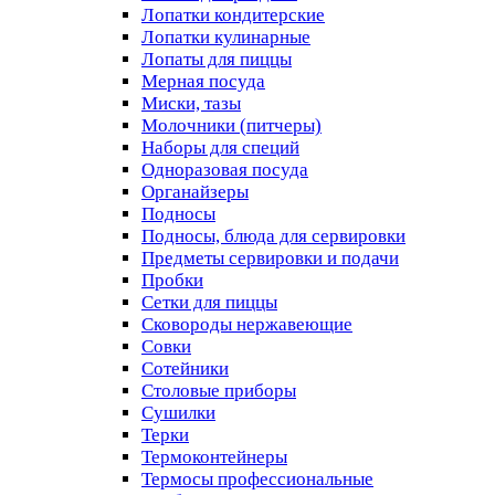
Лопатки кондитерские
Лопатки кулинарные
Лопаты для пиццы
Мерная посуда
Миски, тазы
Молочники (питчеры)
Наборы для специй
Одноразовая посуда
Органайзеры
Подносы
Подносы, блюда для сервировки
Предметы сервировки и подачи
Пробки
Сетки для пиццы
Сковороды нержавеющие
Совки
Сотейники
Столовые приборы
Сушилки
Терки
Термоконтейнеры
Термосы профессиональные