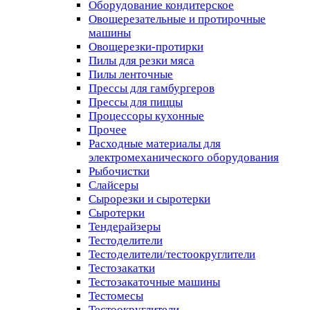
Оборудование кондитерское
Овощерезательные и протирочные
машины
Овощерезки-протирки
Пилы для резки мяса
Пилы ленточные
Прессы для гамбургеров
Прессы для пиццы
Процессоры кухонные
Прочее
Расходные материалы для
электромеханического оборудования
Рыбочистки
Слайсеры
Сырорезки и сыротерки
Сыротерки
Тендерайзеры
Тестоделители
Тестоделители/тестоокруглители
Тестозакатки
Тестозакаточные машины
Тестомесы
Тестоокруглители