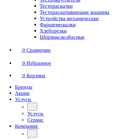
Тестораскатки
Тестораскатывающие машины
Устройства механические
Фаршемешалки
Хлеборезки
Шприцы колбасные
0
Сравнение
0
Избранное
0
Корзина
Бренды
Акции
Услуги
Услуги
Сервис
Компания