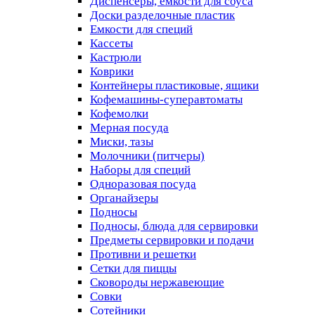
Диспенсеры, емкости для соуса
Доски разделочные пластик
Емкости для специй
Кассеты
Кастрюли
Коврики
Контейнеры пластиковые, ящики
Кофемашины-суперавтоматы
Кофемолки
Мерная посуда
Миски, тазы
Молочники (питчеры)
Наборы для специй
Одноразовая посуда
Органайзеры
Подносы
Подносы, блюда для сервировки
Предметы сервировки и подачи
Противни и решетки
Сетки для пиццы
Сковороды нержавеющие
Совки
Сотейники