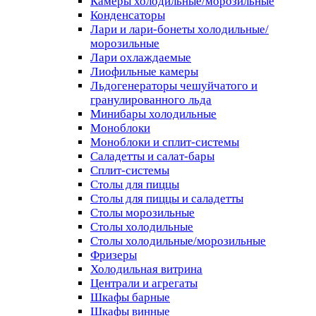
Камеры холодильные/морозильные
Конденсаторы
Лари и лари-бонеты холодильные/
морозильные
Лари охлаждаемые
Лиофильные камеры
Льдогенераторы чешуйчатого и
гранулированного льда
Минибары холодильные
Моноблоки
Моноблоки и сплит-системы
Саладетты и салат-бары
Сплит-системы
Столы для пиццы
Столы для пиццы и саладетты
Столы морозильные
Столы холодильные
Столы холодильные/морозильные
Фризеры
Холодильная витрина
Централи и агрегаты
Шкафы барные
Шкафы винные