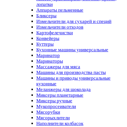
лопатки
Аппараты пельменные
Бликсеры
Измельчители для сухарей и специй
Измельчители отходов
Картофелечистки
Конвейеры
Куттеры
Кухонные машины универсальные
Маринатор
Маринаторы
Массажеры для мяса
Машины для производства пасты
Машины и приводы универсальные
кухонные
Меланжеры для шоколада
Миксеры планетарные
Миксеры ручные
Мукопросеиватели
Мясорубки
Мясорыхлители
Наполнители колбасок