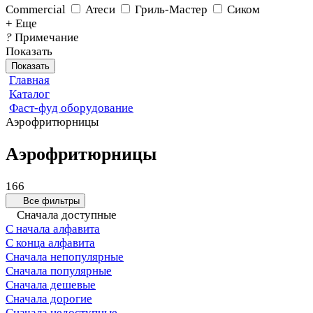
Commercial
Атеси
Гриль-Мастер
Сиком
+ Еще
?
Примечание
Показать
Показать
Главная
Каталог
Фаст-фуд оборудование
Аэрофритюрницы
Аэрофритюрницы
166
Все фильтры
Сначала доступные
С начала алфавита
С конца алфавита
Сначала непопулярные
Сначала популярные
Сначала дешевые
Сначала дорогие
Сначала недоступные