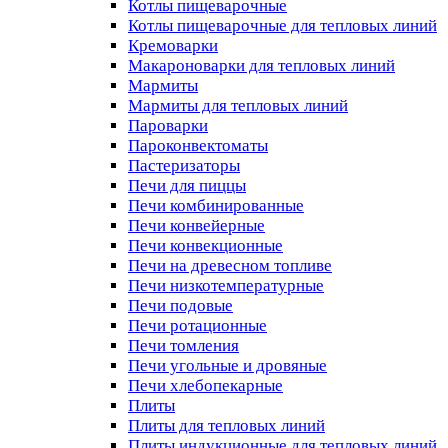
Котлы пищеварочные
Котлы пищеварочные для тепловых линий
Кремоварки
Макароноварки для тепловых линий
Мармиты
Мармиты для тепловых линий
Пароварки
Пароконвектоматы
Пастеризаторы
Печи для пиццы
Печи комбинированные
Печи конвейерные
Печи конвекционные
Печи на древесном топливе
Печи низкотемпературные
Печи подовые
Печи ротационные
Печи томления
Печи угольные и дровяные
Печи хлебопекарные
Плиты
Плиты для тепловых линий
Плиты индукционные для тепловых линий