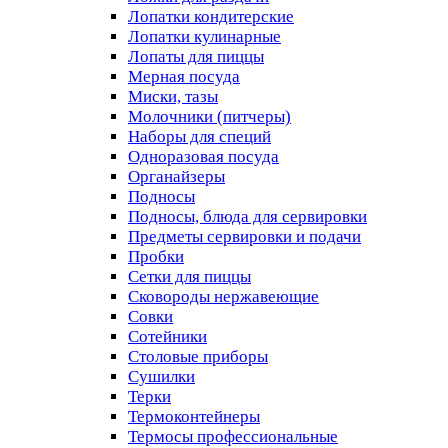
Лопатки кондитерские
Лопатки кулинарные
Лопаты для пиццы
Мерная посуда
Миски, тазы
Молочники (питчеры)
Наборы для специй
Одноразовая посуда
Органайзеры
Подносы
Подносы, блюда для сервировки
Предметы сервировки и подачи
Пробки
Сетки для пиццы
Сковороды нержавеющие
Совки
Сотейники
Столовые приборы
Сушилки
Терки
Термоконтейнеры
Термосы профессиональные