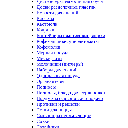
Диспенсеры, емкости для соуса
Доски разделочные пластик
Емкости для специй
Кассеты
Кастрюли
Коврики
Контейнеры пластиковые, ящики
Кофемашины-суперавтоматы
Кофемолки
Мерная посуда
Миски, тазы
Молочники (питчеры)
Наборы для специй
Одноразовая посуда
Органайзеры
Подносы
Подносы, блюда для сервировки
Предметы сервировки и подачи
Противни и решетки
Сетки для пиццы
Сковороды нержавеющие
Совки
Сотейники