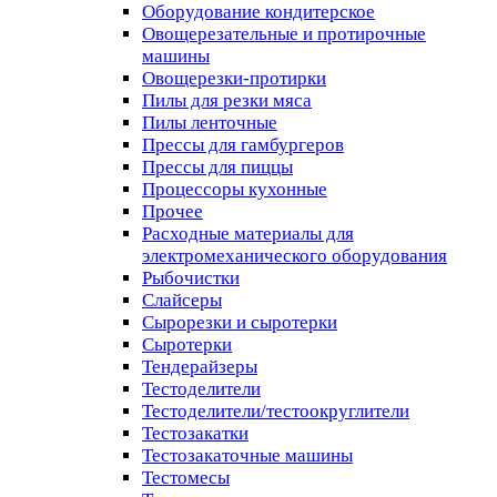
Оборудование кондитерское
Овощерезательные и протирочные
машины
Овощерезки-протирки
Пилы для резки мяса
Пилы ленточные
Прессы для гамбургеров
Прессы для пиццы
Процессоры кухонные
Прочее
Расходные материалы для
электромеханического оборудования
Рыбочистки
Слайсеры
Сырорезки и сыротерки
Сыротерки
Тендерайзеры
Тестоделители
Тестоделители/тестоокруглители
Тестозакатки
Тестозакаточные машины
Тестомесы