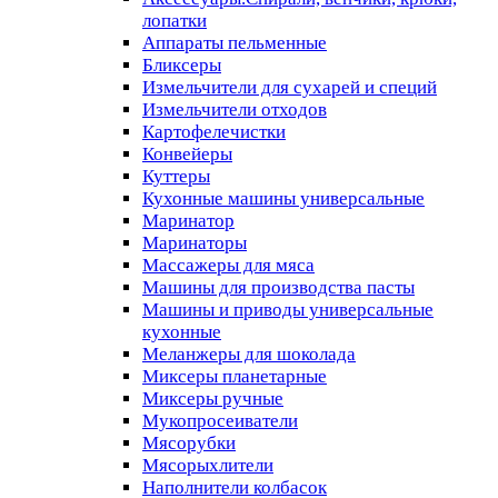
лопатки
Аппараты пельменные
Бликсеры
Измельчители для сухарей и специй
Измельчители отходов
Картофелечистки
Конвейеры
Куттеры
Кухонные машины универсальные
Маринатор
Маринаторы
Массажеры для мяса
Машины для производства пасты
Машины и приводы универсальные
кухонные
Меланжеры для шоколада
Миксеры планетарные
Миксеры ручные
Мукопросеиватели
Мясорубки
Мясорыхлители
Наполнители колбасок