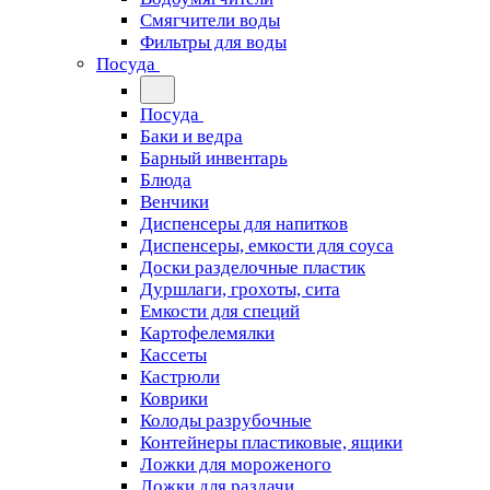
Смягчители воды
Фильтры для воды
Посуда
Посуда
Баки и ведра
Барный инвентарь
Блюда
Венчики
Диспенсеры для напитков
Диспенсеры, емкости для соуса
Доски разделочные пластик
Дуршлаги, грохоты, сита
Емкости для специй
Картофелемялки
Кассеты
Кастрюли
Коврики
Колоды разрубочные
Контейнеры пластиковые, ящики
Ложки для мороженого
Ложки для раздачи