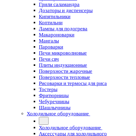
Грили саламандра
Дозаторы и диспенсеры
Кипятильники
Коптильни
Лампы для подогрева
Макароноварки
Мангалы
Пароварки
Печи микроволновые
Печи свч
Плиты индукционные
Поверхности жарочные
Поверхности тепловые
Рисоварки и термосы для риса
Тостеры
Фритюрницы
Чебуречницы
Шашлычницы
Холодильное оборудование
Холодильное оборудование
Аксессуары для холодильного