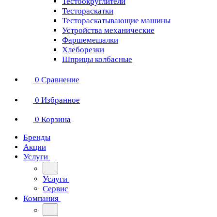
Тестоокруглители
Тестораскатки
Тестораскатывающие машины
Устройства механические
Фаршемешалки
Хлеборезки
Шприцы колбасные
0
Сравнение
0
Избранное
0
Корзина
Бренды
Акции
Услуги
Услуги
Сервис
Компания