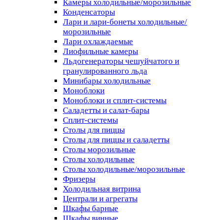
Камеры холодильные/морозильные
Конденсаторы
Лари и лари-бонеты холодильные/
морозильные
Лари охлаждаемые
Лиофильные камеры
Льдогенераторы чешуйчатого и
гранулированного льда
Минибары холодильные
Моноблоки
Моноблоки и сплит-системы
Саладетты и салат-бары
Сплит-системы
Столы для пиццы
Столы для пиццы и саладетты
Столы морозильные
Столы холодильные
Столы холодильные/морозильные
Фризеры
Холодильная витрина
Централи и агрегаты
Шкафы барные
Шкафы винные