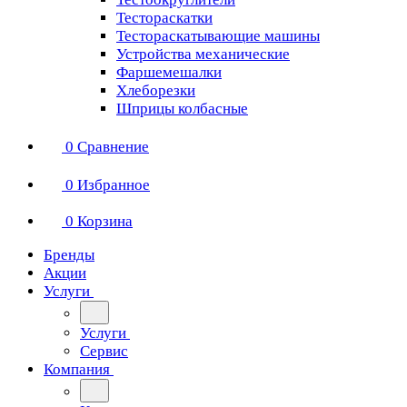
Тестораскатки
Тестораскатывающие машины
Устройства механические
Фаршемешалки
Хлеборезки
Шприцы колбасные
0
Сравнение
0
Избранное
0
Корзина
Бренды
Акции
Услуги
Услуги
Сервис
Компания