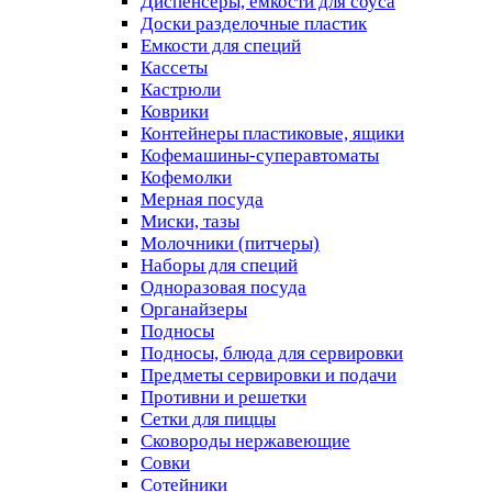
Диспенсеры, емкости для соуса
Доски разделочные пластик
Емкости для специй
Кассеты
Кастрюли
Коврики
Контейнеры пластиковые, ящики
Кофемашины-суперавтоматы
Кофемолки
Мерная посуда
Миски, тазы
Молочники (питчеры)
Наборы для специй
Одноразовая посуда
Органайзеры
Подносы
Подносы, блюда для сервировки
Предметы сервировки и подачи
Противни и решетки
Сетки для пиццы
Сковороды нержавеющие
Совки
Сотейники