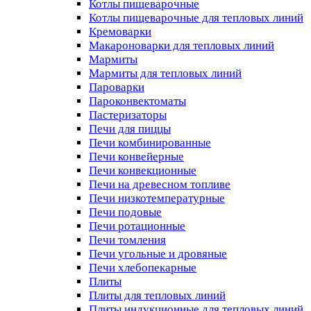
Котлы пищеварочные
Котлы пищеварочные для тепловых линий
Кремоварки
Макароноварки для тепловых линий
Мармиты
Мармиты для тепловых линий
Пароварки
Пароконвектоматы
Пастеризаторы
Печи для пиццы
Печи комбинированные
Печи конвейерные
Печи конвекционные
Печи на древесном топливе
Печи низкотемпературные
Печи подовые
Печи ротационные
Печи томления
Печи угольные и дровяные
Печи хлебопекарные
Плиты
Плиты для тепловых линий
Плиты индукционные для тепловых линий