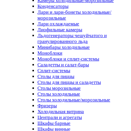
Камеры холодильные/морозильные
Конденсаторы
Лари и лари-бонеты холодильные/
морозильные
Лари охлаждаемые
Лиофильные камеры
Льдогенераторы чешуйчатого и
гранулированного льда
Минибары холодильные
Моноблоки
Моноблоки и сплит-системы
Саладетты и салат-бары
Сплит-системы
Столы для пиццы
Столы для пиццы и саладетты
Столы морозильные
Столы холодильные
Столы холодильные/морозильные
Фризеры
Холодильная витрина
Централи и агрегаты
Шкафы барные
Шкафы винные