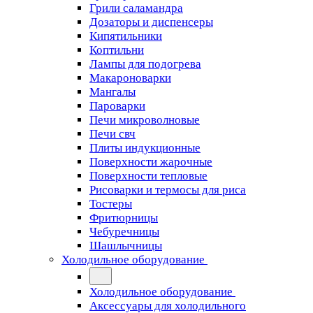
Грили саламандра
Дозаторы и диспенсеры
Кипятильники
Коптильни
Лампы для подогрева
Макароноварки
Мангалы
Пароварки
Печи микроволновые
Печи свч
Плиты индукционные
Поверхности жарочные
Поверхности тепловые
Рисоварки и термосы для риса
Тостеры
Фритюрницы
Чебуречницы
Шашлычницы
Холодильное оборудование
Холодильное оборудование
Аксессуары для холодильного