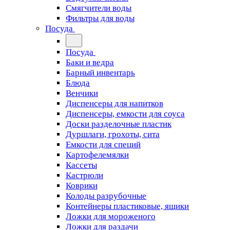
Смягчители воды
Фильтры для воды
Посуда
Посуда
Баки и ведра
Барный инвентарь
Блюда
Венчики
Диспенсеры для напитков
Диспенсеры, емкости для соуса
Доски разделочные пластик
Дуршлаги, грохоты, сита
Емкости для специй
Картофелемялки
Кассеты
Кастрюли
Коврики
Колоды разрубочные
Контейнеры пластиковые, ящики
Ложки для мороженого
Ложки для раздачи