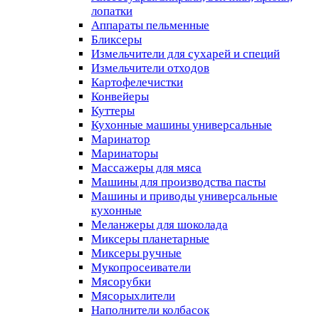
лопатки
Аппараты пельменные
Бликсеры
Измельчители для сухарей и специй
Измельчители отходов
Картофелечистки
Конвейеры
Куттеры
Кухонные машины универсальные
Маринатор
Маринаторы
Массажеры для мяса
Машины для производства пасты
Машины и приводы универсальные
кухонные
Меланжеры для шоколада
Миксеры планетарные
Миксеры ручные
Мукопросеиватели
Мясорубки
Мясорыхлители
Наполнители колбасок