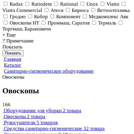
Radax
Ratiodem
Rational
Unox
Viatto
Viatto Commercial
Атеси
Бирюса
Ветзоотехника
Гродно
Кобор
Компонент
Медкомплекс Авк
Овоскопы НТ
Проммаш, Саратов
Термаль
Торгмаш, Барановичи
+ Еще
?
Примечание
Показать
Показать
Главная
Каталог
Санитарно-гигиеническое оборудование
Овоскопы
Овоскопы
166
Оборудование для уборки
2 товара
Овоскопы
2 товара
Рукосушители
5 товаров
Средства санитарно-гигиенические
32 товара