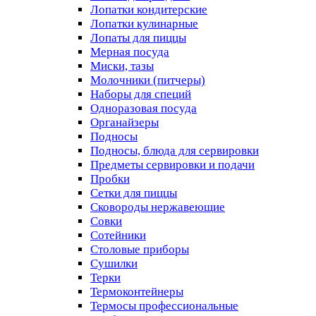
Лопатки кондитерские
Лопатки кулинарные
Лопаты для пиццы
Мерная посуда
Миски, тазы
Молочники (питчеры)
Наборы для специй
Одноразовая посуда
Органайзеры
Подносы
Подносы, блюда для сервировки
Предметы сервировки и подачи
Пробки
Сетки для пиццы
Сковороды нержавеющие
Совки
Сотейники
Столовые приборы
Сушилки
Терки
Термоконтейнеры
Термосы профессиональные