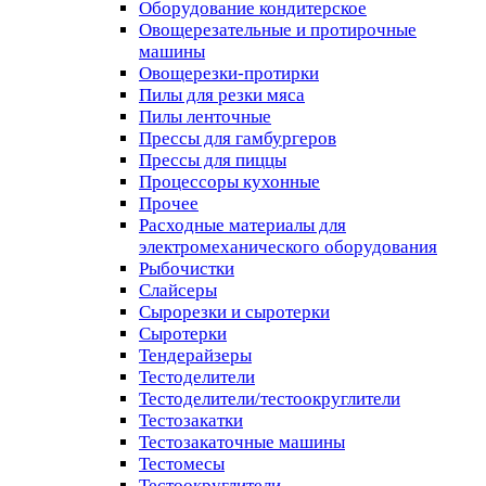
Оборудование кондитерское
Овощерезательные и протирочные
машины
Овощерезки-протирки
Пилы для резки мяса
Пилы ленточные
Прессы для гамбургеров
Прессы для пиццы
Процессоры кухонные
Прочее
Расходные материалы для
электромеханического оборудования
Рыбочистки
Слайсеры
Сырорезки и сыротерки
Сыротерки
Тендерайзеры
Тестоделители
Тестоделители/тестоокруглители
Тестозакатки
Тестозакаточные машины
Тестомесы
Тестоокруглители