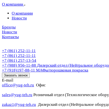
О компании
О компании
Новости
Бренды
Новости
Контакты
+7 (861) 252-11-11
+7 (861) 252-11-11
+7 (861) 257-13-54
+7 (988) 956-11-88
Дилерский отдел (Нейтральное оборудо
+7 (918)197-88-11
МАФы/порошковая покраска
Заказать звонок
E-mail
office@yug-teh.ru
Офис
sales@yug-teh.ru
Розничный отдел (Технологическое обору
zakaz1@yug-teh.ru
Дилерский отдел (Нейтральное оборуд