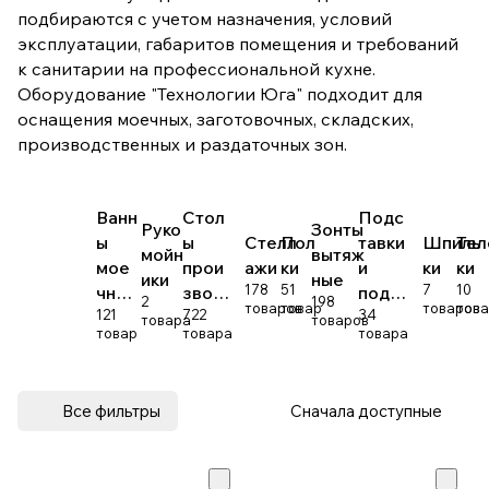
подбираются с учетом назначения, условий
эксплуатации, габаритов помещения и требований
к санитарии на профессиональной кухне.
Оборудование "Технологии Юга" подходит для
оснащения моечных, заготовочных, складских,
производственных и раздаточных зон.
Ванн
Стол
Подс
Руко
Зонты
ы
ы
Стелл
Пол
тавки
Шпиль
Тел
мойн
вытяж
мое
прои
ажи
ки
и
ки
ки
ики
ные
178
51
7
10
чны
звод
подт
2
198
товаров
товар
товаров
това
121
722
34
е
ствен
овар
товара
товаров
товар
товара
товара
ные
ники
Все фильтры
Сначала доступные