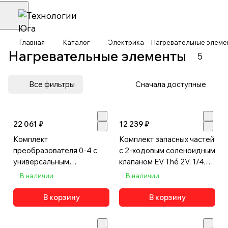
Главная
Каталог
Электрика
Нагревательные элеме
Нагревательные элементы
5
Все фильтры
Сначала доступные
22 061 ₽
12 239 ₽
Комплект
Комплект запасных частей
преобразователя 0-4 с
с 2-ходовым соленоидным
универсальным
клапаном EV Thé 2V, 1/4,
адаптером Sanremo,
арт.KR00A3000000
В наличии
В наличии
арт.KITTRASDUTNV
В корзину
В корзину