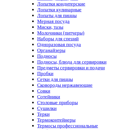
Лопатки кондитерские
Лопатки кулинарные
Лопаты для пиццы
Мерная посуда
Миски, тазы
Молочники (питчеры)
Наборы для специй
Одноразовая посуда
Органайзеры
Подносы
Подносы, блюда для сервировки
Предметы сервировки и подачи
Пробки
Сетки для пиццы
Сковороды нержавеющие
Совки
Сотейники
Столовые приборы
Сушилки
Терки
Термоконтейнеры
Термосы профессиональные