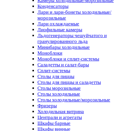
Камеры холодильные/морозильные
Конденсаторы
Лари и лари-бонеты холодильные/
морозильные
Лари охлаждаемые
Лиофильные камеры
Льдогенераторы чешуйчатого и
гранулированного льда
Минибары холодильные
Моноблоки
Моноблоки и сплит-системы
Саладетты и салат-бары
Сплит-системы
Столы для пиццы
Столы для пиццы и саладетты
Столы морозильные
Столы холодильные
Столы холодильные/морозильные
Фризеры
Холодильная витрина
Централи и агрегаты
Шкафы барные
Шкафы винные