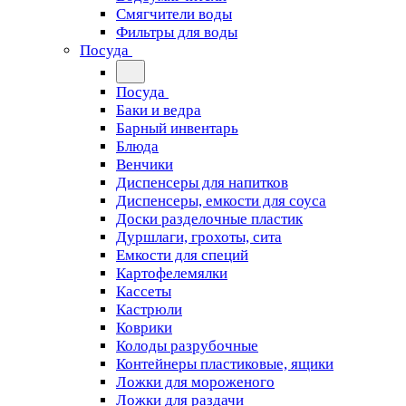
Смягчители воды
Фильтры для воды
Посуда
Посуда
Баки и ведра
Барный инвентарь
Блюда
Венчики
Диспенсеры для напитков
Диспенсеры, емкости для соуса
Доски разделочные пластик
Дуршлаги, грохоты, сита
Емкости для специй
Картофелемялки
Кассеты
Кастрюли
Коврики
Колоды разрубочные
Контейнеры пластиковые, ящики
Ложки для мороженого
Ложки для раздачи