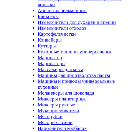
лопатки
Аппараты пельменные
Бликсеры
Измельчители для сухарей и специй
Измельчители отходов
Картофелечистки
Конвейеры
Куттеры
Кухонные машины универсальные
Маринатор
Маринаторы
Массажеры для мяса
Машины для производства пасты
Машины и приводы универсальные
кухонные
Меланжеры для шоколада
Миксеры планетарные
Миксеры ручные
Мукопросеиватели
Мясорубки
Мясорыхлители
Наполнители колбасок