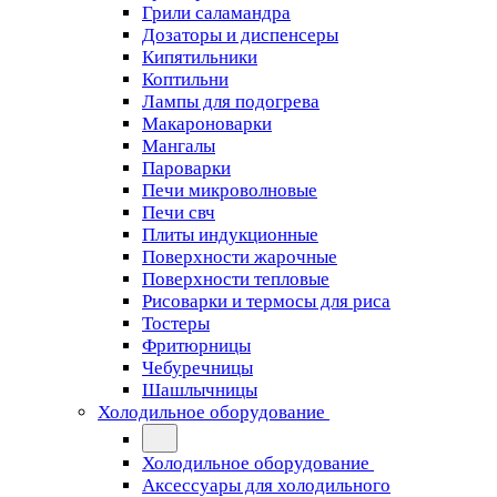
Грили саламандра
Дозаторы и диспенсеры
Кипятильники
Коптильни
Лампы для подогрева
Макароноварки
Мангалы
Пароварки
Печи микроволновые
Печи свч
Плиты индукционные
Поверхности жарочные
Поверхности тепловые
Рисоварки и термосы для риса
Тостеры
Фритюрницы
Чебуречницы
Шашлычницы
Холодильное оборудование
Холодильное оборудование
Аксессуары для холодильного