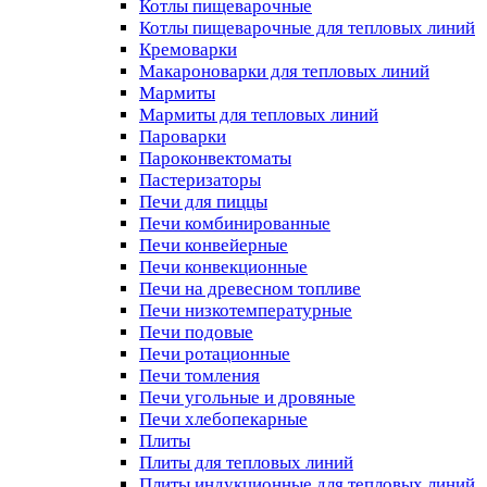
Котлы пищеварочные
Котлы пищеварочные для тепловых линий
Кремоварки
Макароноварки для тепловых линий
Мармиты
Мармиты для тепловых линий
Пароварки
Пароконвектоматы
Пастеризаторы
Печи для пиццы
Печи комбинированные
Печи конвейерные
Печи конвекционные
Печи на древесном топливе
Печи низкотемпературные
Печи подовые
Печи ротационные
Печи томления
Печи угольные и дровяные
Печи хлебопекарные
Плиты
Плиты для тепловых линий
Плиты индукционные для тепловых линий