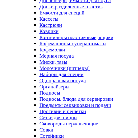
Диспенсеры, емкости для соуса
Доски разделочные пластик
Емкости для специй
Кассеты
Кастрюли
Коврики
Контейнеры пластиковые, ящики
Кофемашины-суперавтоматы
Кофемолки
Мерная посуда
Миски, тазы
Молочники (питчеры)
Наборы для специй
Одноразовая посуда
Органайзеры
Подносы
Подносы, блюда для сервировки
Предметы сервировки и подачи
Противни и решетки
Сетки для пиццы
Сковороды нержавеющие
Совки
Сотейники