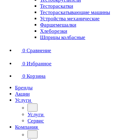
Тестораскатки
Тестораскатывающие машины
Устройства механические
Фаршемешалки
Хлеборезки
Шприцы колбасные
0
Сравнение
0
Избранное
0
Корзина
Бренды
Акции
Услуги
Услуги
Сервис
Компания