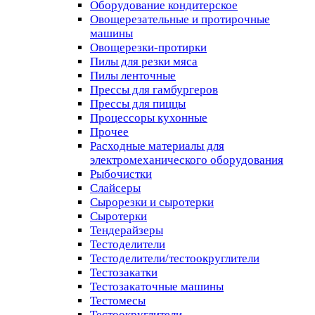
Оборудование кондитерское
Овощерезательные и протирочные
машины
Овощерезки-протирки
Пилы для резки мяса
Пилы ленточные
Прессы для гамбургеров
Прессы для пиццы
Процессоры кухонные
Прочее
Расходные материалы для
электромеханического оборудования
Рыбочистки
Слайсеры
Сырорезки и сыротерки
Сыротерки
Тендерайзеры
Тестоделители
Тестоделители/тестоокруглители
Тестозакатки
Тестозакаточные машины
Тестомесы
Тестоокруглители