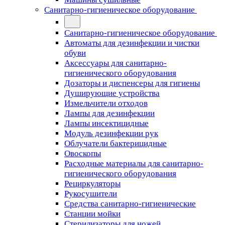
Санитарно-гигиеническое оборудование
Санитарно-гигиеническое оборудование
Автоматы для дезинфекции и чистки
обуви
Аксессуары для санитарно-
гигиенического оборудования
Дозаторы и диспенсеры для гигиены
Душирующие устройства
Измельчители отходов
Лампы для дезинфекции
Лампы инсектицидные
Модуль дезинфекции рук
Облучатели бактерицидные
Овоскопы
Расходные материалы для санитарно-
гигиенического оборудования
Рециркуляторы
Рукосушители
Средства санитарно-гигиенические
Станции мойки
Стерилизаторы для ножей