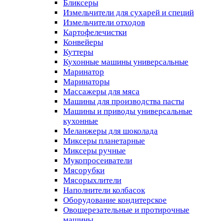
Бликсеры
Измельчители для сухарей и специй
Измельчители отходов
Картофелечистки
Конвейеры
Куттеры
Кухонные машины универсальные
Маринатор
Маринаторы
Массажеры для мяса
Машины для производства пасты
Машины и приводы универсальные
кухонные
Меланжеры для шоколада
Миксеры планетарные
Миксеры ручные
Мукопросеиватели
Мясорубки
Мясорыхлители
Наполнители колбасок
Оборудование кондитерское
Овощерезательные и протирочные
машины