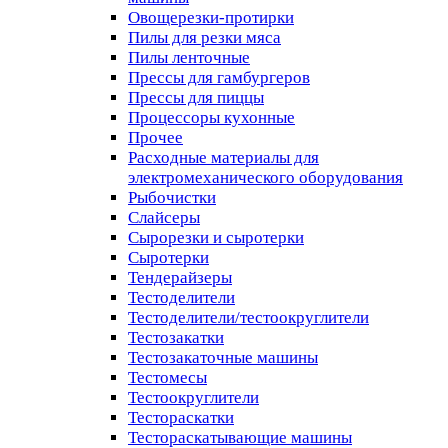
Овощерезки-протирки
Пилы для резки мяса
Пилы ленточные
Прессы для гамбургеров
Прессы для пиццы
Процессоры кухонные
Прочее
Расходные материалы для
электромеханического оборудования
Рыбочистки
Слайсеры
Сырорезки и сыротерки
Сыротерки
Тендерайзеры
Тестоделители
Тестоделители/тестоокруглители
Тестозакатки
Тестозакаточные машины
Тестомесы
Тестоокруглители
Тестораскатки
Тестораскатывающие машины