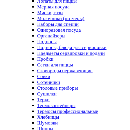
Лопаты для пиццы
Мерная посуда
Миски, тазы
Молочники (питчеры)
Наборы для специй
Одноразовая посуда
Органайзеры
Подносы
Подносы, блюда для сервировки
Предметы сервировки и подачи
Пробки
Сетки для пиццы
Сковороды нержавеющие
Совки
Сотейники
Столовые приборы
Сушилки
Терки
Термоконтейнеры
Термосы профессиональные
Хлебницы
Шумовки
Щипцы