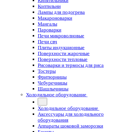
Кипятильники
Коптильни
Лампы для подогрева
Макароноварки
Мангалы
Пароварки
Печи микроволновые
Печи свч
Плиты индукционные
Поверхности жарочные
Поверхности тепловые
Рисоварки и термосы для риса
Тостеры
Фритюрницы
Чебуречницы
Шашлычницы
Холодильное оборудование
Холодильное оборудование
Аксессуары для холодильного
оборудования
Аппараты шоковой заморозки
Бонеты