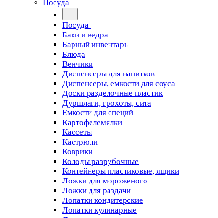
Посуда
Посуда
Баки и ведра
Барный инвентарь
Блюда
Венчики
Диспенсеры для напитков
Диспенсеры, емкости для соуса
Доски разделочные пластик
Дуршлаги, грохоты, сита
Емкости для специй
Картофелемялки
Кассеты
Кастрюли
Коврики
Колоды разрубочные
Контейнеры пластиковые, ящики
Ложки для мороженого
Ложки для раздачи
Лопатки кондитерские
Лопатки кулинарные