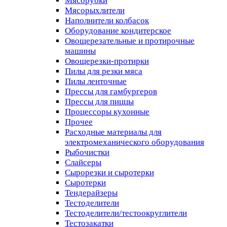
Мясорубки
Мясорыхлители
Наполнители колбасок
Оборудование кондитерское
Овощерезательные и протирочные
машины
Овощерезки-протирки
Пилы для резки мяса
Пилы ленточные
Прессы для гамбургеров
Прессы для пиццы
Процессоры кухонные
Прочее
Расходные материалы для
электромеханического оборудования
Рыбочистки
Слайсеры
Сырорезки и сыротерки
Сыротерки
Тендерайзеры
Тестоделители
Тестоделители/тестоокруглители
Тестозакатки