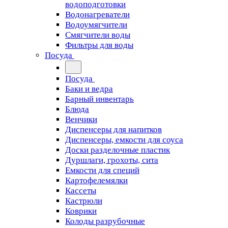
водоподготовки
Водонагреватели
Водоумягчители
Смягчители воды
Фильтры для воды
Посуда
Посуда
Баки и ведра
Барный инвентарь
Блюда
Венчики
Диспенсеры для напитков
Диспенсеры, емкости для соуса
Доски разделочные пластик
Дуршлаги, грохоты, сита
Емкости для специй
Картофелемялки
Кассеты
Кастрюли
Коврики
Колоды разрубочные