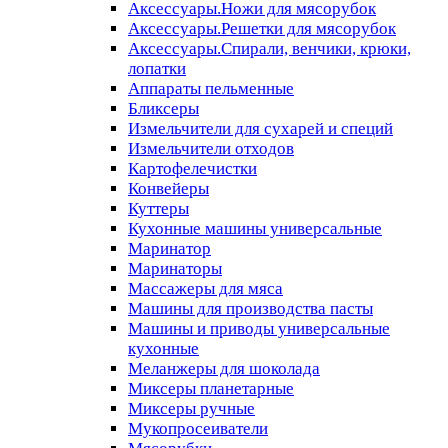
Аксессуары.Ножи для мясорубок
Аксессуары.Решетки для мясорубок
Аксессуары.Спирали, венчики, крюки,
лопатки
Аппараты пельменные
Бликсеры
Измельчители для сухарей и специй
Измельчители отходов
Картофелечистки
Конвейеры
Куттеры
Кухонные машины универсальные
Маринатор
Маринаторы
Массажеры для мяса
Машины для производства пасты
Машины и приводы универсальные
кухонные
Меланжеры для шоколада
Миксеры планетарные
Миксеры ручные
Мукопросеиватели