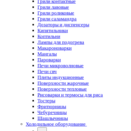
Грили контактные
Грили лавовые
Грили роликовые
Грили саламандра
Дозаторы и диспенсеры
Кипятильники
Коптильни
Лампы для подогрева
Макароноварки
Мангалы
Пароварки
Печи микроволновые
Печи свч
Плиты индукционные
Поверхности жарочные
Поверхности тепловые
Рисоварки и термосы для риса
Тостеры
Фритюрницы
Чебуречницы
Шашлычницы
Холодильное оборудование