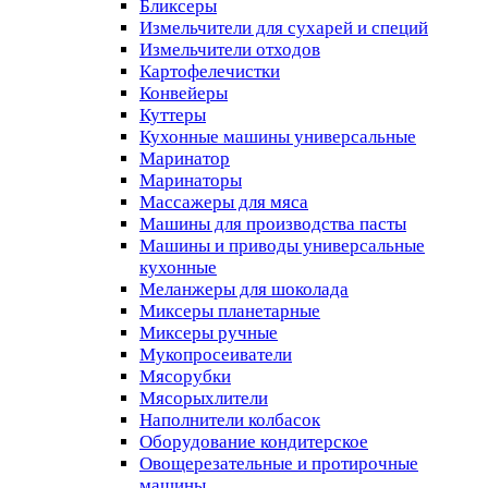
Бликсеры
Измельчители для сухарей и специй
Измельчители отходов
Картофелечистки
Конвейеры
Куттеры
Кухонные машины универсальные
Маринатор
Маринаторы
Массажеры для мяса
Машины для производства пасты
Машины и приводы универсальные
кухонные
Меланжеры для шоколада
Миксеры планетарные
Миксеры ручные
Мукопросеиватели
Мясорубки
Мясорыхлители
Наполнители колбасок
Оборудование кондитерское
Овощерезательные и протирочные
машины