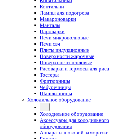
Кипятильники
Коптильни
Лампы для подогрева
Макароноварки
Мангалы
Пароварки
Печи микроволновые
Печи свч
Плиты индукционные
Поверхности жарочные
Поверхности тепловые
Рисоварки и термосы для риса
Тостеры
Фритюрницы
Чебуречницы
Шашлычницы
Холодильное оборудование
Холодильное оборудование
Аксессуары для холодильного
оборудования
Аппараты шоковой заморозки
Бонеты