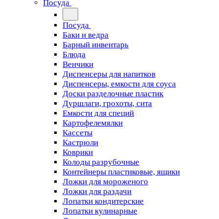
Посуда
Посуда
Баки и ведра
Барный инвентарь
Блюда
Венчики
Диспенсеры для напитков
Диспенсеры, емкости для соуса
Доски разделочные пластик
Дуршлаги, грохоты, сита
Емкости для специй
Картофелемялки
Кассеты
Кастрюли
Коврики
Колоды разрубочные
Контейнеры пластиковые, ящики
Ложки для мороженого
Ложки для раздачи
Лопатки кондитерские
Лопатки кулинарные