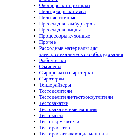
Овощерезки-протирки
Пилы для резки мяса
Пилы ленточные
Прессы для гамбургеров
Прессы для пиццы
Процессоры кухонные
Прочее
Расходные материалы для
электромеханического оборудования
Рыбочистки
Слайсеры
Сырорезки и сыротерки
Сыротерки
Тендерайзеры
Тестоделители
Тестоделители/тестоокруглители
Тестозакатки
Тестозакаточные машины
Тестомесы
Тестоокруглители
Тестораскатки
Тестораскатывающие машины