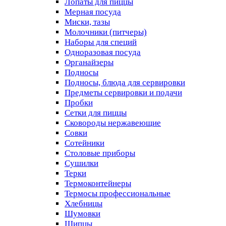
Лопаты для пиццы
Мерная посуда
Миски, тазы
Молочники (питчеры)
Наборы для специй
Одноразовая посуда
Органайзеры
Подносы
Подносы, блюда для сервировки
Предметы сервировки и подачи
Пробки
Сетки для пиццы
Сковороды нержавеющие
Совки
Сотейники
Столовые приборы
Сушилки
Терки
Термоконтейнеры
Термосы профессиональные
Хлебницы
Шумовки
Щипцы