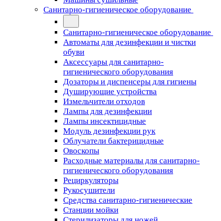
Санитарно-гигиеническое оборудование
Санитарно-гигиеническое оборудование
Автоматы для дезинфекции и чистки
обуви
Аксессуары для санитарно-
гигиенического оборудования
Дозаторы и диспенсеры для гигиены
Душирующие устройства
Измельчители отходов
Лампы для дезинфекции
Лампы инсектицидные
Модуль дезинфекции рук
Облучатели бактерицидные
Овоскопы
Расходные материалы для санитарно-
гигиенического оборудования
Рециркуляторы
Рукосушители
Средства санитарно-гигиенические
Станции мойки
Стерилизаторы для ножей