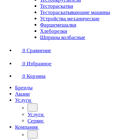
Тестораскатки
Тестораскатывающие машины
Устройства механические
Фаршемешалки
Хлеборезки
Шприцы колбасные
0
Сравнение
0
Избранное
0
Корзина
Бренды
Акции
Услуги
Услуги
Сервис
Компания