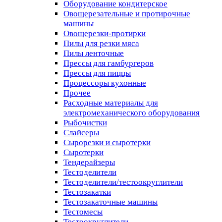
Оборудование кондитерское
Овощерезательные и протирочные
машины
Овощерезки-протирки
Пилы для резки мяса
Пилы ленточные
Прессы для гамбургеров
Прессы для пиццы
Процессоры кухонные
Прочее
Расходные материалы для
электромеханического оборудования
Рыбочистки
Слайсеры
Сырорезки и сыротерки
Сыротерки
Тендерайзеры
Тестоделители
Тестоделители/тестоокруглители
Тестозакатки
Тестозакаточные машины
Тестомесы
Тестоокруглители