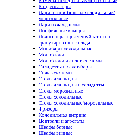
Камеры холодильные/морозильные
Конденсаторы
Лари и лари-бонеты холодильные/
морозильные
Лари охлаждаемые
Лиофильные камеры
Льдогенераторы чешуйчатого и
гранулированного льда
Минибары холодильные
Моноблоки
Моноблоки и сплит-системы
Саладетты и салат-бары
Сплит-системы
Столы для пиццы
Столы для пиццы и саладетты
Столы морозильные
Столы холодильные
Столы холодильные/морозильные
Фризеры
Холодильная витрина
Централи и агрегаты
Шкафы барные
Шкафы винные