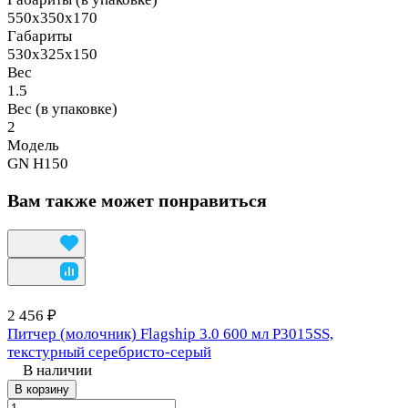
550х350х170
Габариты
530х325х150
Вес
1.5
Вес (в упаковке)
2
Модель
GN Н150
Вам также может понравиться
2 456 ₽
Питчер (молочник) Flagship 3.0 600 мл P3015SS,
текстурный серебристо-серый
В наличии
В корзину