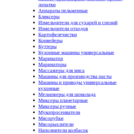
лопатки
Аппараты пельменные
Бликсеры
Измельчители для сухарей и специй
Измельчители отходов
Картофелечистки
Конвейеры
Куттеры
Кухонные машины универсальные
Маринатор
Маринаторы
Массажеры для мяса
Машины для производства пасты
Машины и приводы универсальные
кухонные
Меланжеры для шоколада
Миксеры планетарные
Миксеры ручные
Мукопросеиватели
Мясорубки
Мясорыхлители
Наполнители колбасок