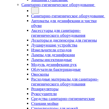
Санитарно-гигиеническое оборудование
Санитарно-гигиеническое оборудование
Автоматы для дезинфекции и чистки
обуви
Аксессуары для санитарно-
гигиенического оборудования
Дозаторы и диспенсеры для гигиены
Душирующие устройства
Измельчители отходов
Лампы для дезинфекции
Лампы инсектицидные
Модуль дезинфекции рук
Облучатели бактерицидные
Овоскопы
Расходные материалы для санитарно-
гигиенического оборудования
Рециркуляторы
Рукосушители
Средства санитарно-гигиенические
Станции мойки
Стерилизаторы для ножей