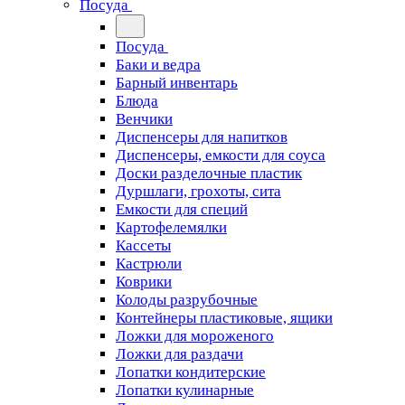
Посуда
Посуда
Баки и ведра
Барный инвентарь
Блюда
Венчики
Диспенсеры для напитков
Диспенсеры, емкости для соуса
Доски разделочные пластик
Дуршлаги, грохоты, сита
Емкости для специй
Картофелемялки
Кассеты
Кастрюли
Коврики
Колоды разрубочные
Контейнеры пластиковые, ящики
Ложки для мороженого
Ложки для раздачи
Лопатки кондитерские
Лопатки кулинарные