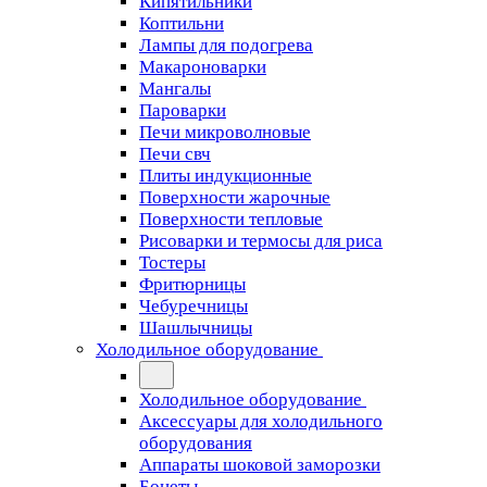
Кипятильники
Коптильни
Лампы для подогрева
Макароноварки
Мангалы
Пароварки
Печи микроволновые
Печи свч
Плиты индукционные
Поверхности жарочные
Поверхности тепловые
Рисоварки и термосы для риса
Тостеры
Фритюрницы
Чебуречницы
Шашлычницы
Холодильное оборудование
Холодильное оборудование
Аксессуары для холодильного
оборудования
Аппараты шоковой заморозки
Бонеты