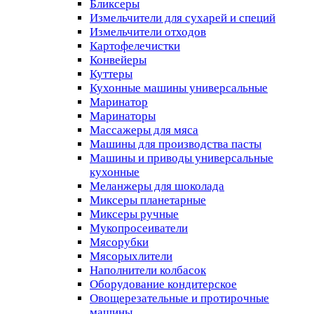
Бликсеры
Измельчители для сухарей и специй
Измельчители отходов
Картофелечистки
Конвейеры
Куттеры
Кухонные машины универсальные
Маринатор
Маринаторы
Массажеры для мяса
Машины для производства пасты
Машины и приводы универсальные
кухонные
Меланжеры для шоколада
Миксеры планетарные
Миксеры ручные
Мукопросеиватели
Мясорубки
Мясорыхлители
Наполнители колбасок
Оборудование кондитерское
Овощерезательные и протирочные
машины