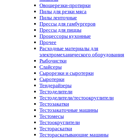
Овощерезки-протирки
Пилы для резки мяса
Пилы ленточные
Прессы для гамбургеров
Прессы для пиццы
Процессоры кухонные
Прочее
Расходные материалы для
электромеханического оборудования
Рыбочистки
Слайсеры
Сырорезки и сыротерки
Сыротерки
Тендерайзеры
Тестоделители
Тестоделители/тестоокруглители
Тестозакатки
Тестозакаточные машины
Тестомесы
Тестоокруглители
Тестораскатки
Тестораскатывающие машины