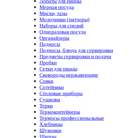
Лопаты для пиццы
Мерная посуда
Миски, тазы
Молочники (питчеры)
Наборы для специй
Одноразовая посуда
Органайзеры
Подносы
Подносы, блюда для сервировки
Предметы сервировки и подачи
Пробки
Сетки для пиццы
Сковороды нержавеющие
Совки
Сотейники
Столовые приборы
Сушилки
Терки
Термоконтейнеры
Термосы профессиональные
Хлебницы
Шумовки
Щипцы