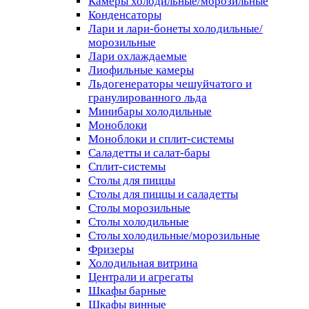
Камеры холодильные/морозильные
Конденсаторы
Лари и лари-бонеты холодильные/
морозильные
Лари охлаждаемые
Лиофильные камеры
Льдогенераторы чешуйчатого и
гранулированного льда
Минибары холодильные
Моноблоки
Моноблоки и сплит-системы
Саладетты и салат-бары
Сплит-системы
Столы для пиццы
Столы для пиццы и саладетты
Столы морозильные
Столы холодильные
Столы холодильные/морозильные
Фризеры
Холодильная витрина
Централи и агрегаты
Шкафы барные
Шкафы винные