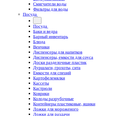
Смягчители воды
Фильтры для воды
Посуда
Посуда
Баки и ведра
Барный инвентарь
Блюда
Венчики
Диспенсеры для напитков
Диспенсеры, емкости для соуса
Доски разделочные пластик
Дуршлаги, грохоты, сита
Емкости для специй
Картофелемялки
Кассеты
Кастрюли
Коврики
Колоды разрубочные
Контейнеры пластиковые, ящики
Ложки для мороженого
Ложки для раздачи