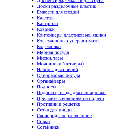
Диспенсеры, емкости для соуса
Доски разделочные пластик
Емкости для специй
Кассеты
Кастрюли
Коврики
Контейнеры пластиковые, ящики
Кофемашины-суперавтоматы
Кофемолки
Мерная посуда
Миски, тазы
Молочники (питчеры)
Наборы для специй
Одноразовая посуда
Органайзеры
Подносы
Подносы, блюда для сервировки
Предметы сервировки и подачи
Противни и решетки
Сетки для пиццы
Сковороды нержавеющие
Совки
Сотейники