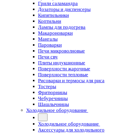
Грили саламандра
Дозаторы и диспенсеры
Кипятильники
Коптильни
Лампы для подогрева
Макароноварки
Мангалы
Пароварки
Печи микроволновые
Печи свч
Плиты индукционные
Поверхности жарочные
Поверхности тепловые
Рисоварки и термосы для риса
Тостеры
Фритюрницы
Чебуречницы
Шашлычницы
Холодильное оборудование
Холодильное оборудование
Аксессуары для холодильного