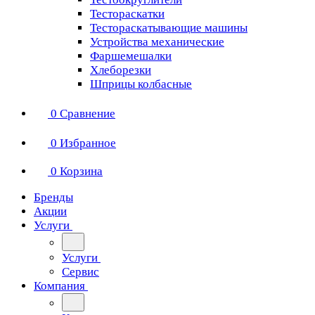
Тестораскатки
Тестораскатывающие машины
Устройства механические
Фаршемешалки
Хлеборезки
Шприцы колбасные
0
Сравнение
0
Избранное
0
Корзина
Бренды
Акции
Услуги
Услуги
Сервис
Компания