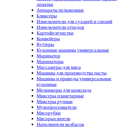
лопатки
Аппараты пельменные
Бликсеры
Измельчители для сухарей и специй
Измельчители отходов
Картофелечистки
Конвейеры
Куттеры
Кухонные машины универсальные
Маринатор
Маринаторы
Массажеры для мяса
Машины для производства пасты
Машины и приводы универсальные
кухонные
Меланжеры для шоколада
Миксеры планетарные
Миксеры ручные
Мукопросеиватели
Мясорубки
Мясорыхлители
Наполнители колбасок