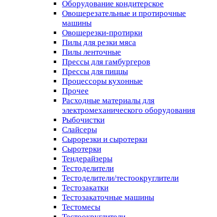
Оборудование кондитерское
Овощерезательные и протирочные
машины
Овощерезки-протирки
Пилы для резки мяса
Пилы ленточные
Прессы для гамбургеров
Прессы для пиццы
Процессоры кухонные
Прочее
Расходные материалы для
электромеханического оборудования
Рыбочистки
Слайсеры
Сырорезки и сыротерки
Сыротерки
Тендерайзеры
Тестоделители
Тестоделители/тестоокруглители
Тестозакатки
Тестозакаточные машины
Тестомесы
Тестоокруглители