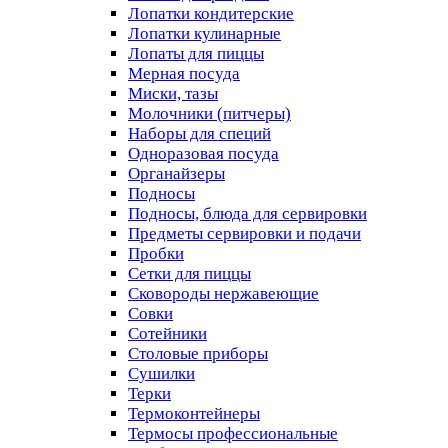
Лопатки кондитерские
Лопатки кулинарные
Лопаты для пиццы
Мерная посуда
Миски, тазы
Молочники (питчеры)
Наборы для специй
Одноразовая посуда
Органайзеры
Подносы
Подносы, блюда для сервировки
Предметы сервировки и подачи
Пробки
Сетки для пиццы
Сковороды нержавеющие
Совки
Сотейники
Столовые приборы
Сушилки
Терки
Термоконтейнеры
Термосы профессиональные