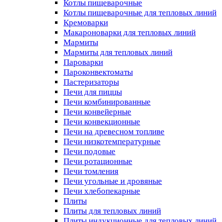
Котлы пищеварочные
Котлы пищеварочные для тепловых линий
Кремоварки
Макароноварки для тепловых линий
Мармиты
Мармиты для тепловых линий
Пароварки
Пароконвектоматы
Пастеризаторы
Печи для пиццы
Печи комбинированные
Печи конвейерные
Печи конвекционные
Печи на древесном топливе
Печи низкотемпературные
Печи подовые
Печи ротационные
Печи томления
Печи угольные и дровяные
Печи хлебопекарные
Плиты
Плиты для тепловых линий
Плиты индукционные для тепловых линий