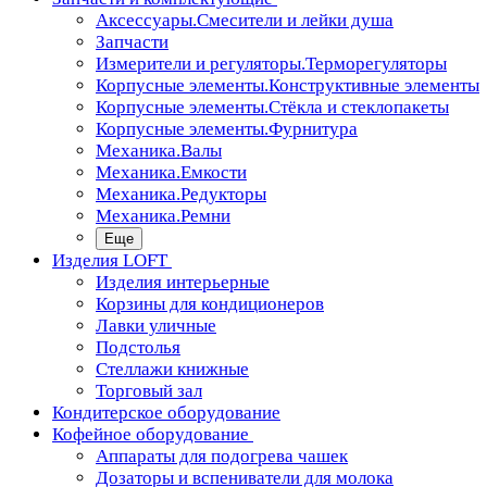
Аксессуары.Смесители и лейки душа
Запчасти
Измерители и регуляторы.Терморегуляторы
Корпусные элементы.Конструктивные элементы
Корпусные элементы.Стёкла и стеклопакеты
Корпусные элементы.Фурнитура
Механика.Валы
Механика.Емкости
Механика.Редукторы
Механика.Ремни
Еще
Изделия LOFT
Изделия интерьерные
Корзины для кондиционеров
Лавки уличные
Подстолья
Стеллажи книжные
Торговый зал
Кондитерское оборудование
Кофейное оборудование
Аппараты для подогрева чашек
Дозаторы и вспениватели для молока