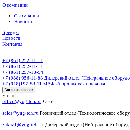
О компании
О компании
Новости
Бренды
Новости
Контакты
+7 (861) 252-11-11
+7 (861) 252-11-11
+7 (861) 257-13-54
+7 (988) 956-11-88
Дилерский отдел (Нейтральное оборудо
+7 (918)197-88-11
МАФы/порошковая покраска
Заказать звонок
E-mail
office@yug-teh.ru
Офис
sales@yug-teh.ru
Розничный отдел (Технологическое обору
zakaz1@yug-teh.ru
Дилерский отдел (Нейтральное оборуд