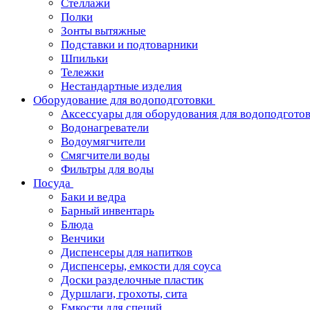
Стеллажи
Полки
Зонты вытяжные
Подставки и подтоварники
Шпильки
Тележки
Нестандартные изделия
Оборудование для водоподготовки
Аксессуары для оборудования для водоподгото
Водонагреватели
Водоумягчители
Смягчители воды
Фильтры для воды
Посуда
Баки и ведра
Барный инвентарь
Блюда
Венчики
Диспенсеры для напитков
Диспенсеры, емкости для соуса
Доски разделочные пластик
Дуршлаги, грохоты, сита
Емкости для специй