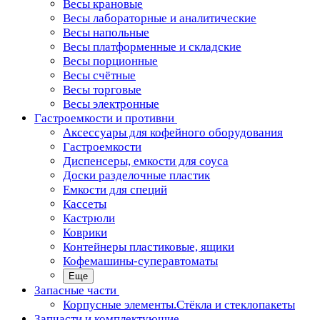
Весы крановые
Весы лабораторные и аналитические
Весы напольные
Весы платформенные и складские
Весы порционные
Весы счётные
Весы торговые
Весы электронные
Гастроемкости и противни
Аксессуары для кофейного оборудования
Гастроемкости
Диспенсеры, емкости для соуса
Доски разделочные пластик
Емкости для специй
Кассеты
Кастрюли
Коврики
Контейнеры пластиковые, ящики
Кофемашины-суперавтоматы
Еще
Запасные части
Корпусные элементы.Стёкла и стеклопакеты
Запчасти и комплектующие