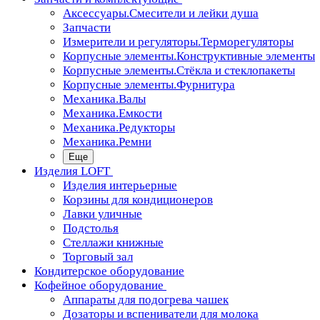
Аксессуары.Смесители и лейки душа
Запчасти
Измерители и регуляторы.Терморегуляторы
Корпусные элементы.Конструктивные элементы
Корпусные элементы.Стёкла и стеклопакеты
Корпусные элементы.Фурнитура
Механика.Валы
Механика.Емкости
Механика.Редукторы
Механика.Ремни
Еще
Изделия LOFT
Изделия интерьерные
Корзины для кондиционеров
Лавки уличные
Подстолья
Стеллажи книжные
Торговый зал
Кондитерское оборудование
Кофейное оборудование
Аппараты для подогрева чашек
Дозаторы и вспениватели для молока