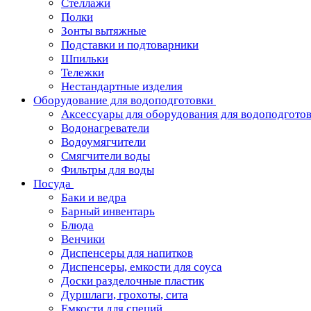
Стеллажи
Полки
Зонты вытяжные
Подставки и подтоварники
Шпильки
Тележки
Нестандартные изделия
Оборудование для водоподготовки
Аксессуары для оборудования для водоподгото
Водонагреватели
Водоумягчители
Смягчители воды
Фильтры для воды
Посуда
Баки и ведра
Барный инвентарь
Блюда
Венчики
Диспенсеры для напитков
Диспенсеры, емкости для соуса
Доски разделочные пластик
Дуршлаги, грохоты, сита
Емкости для специй