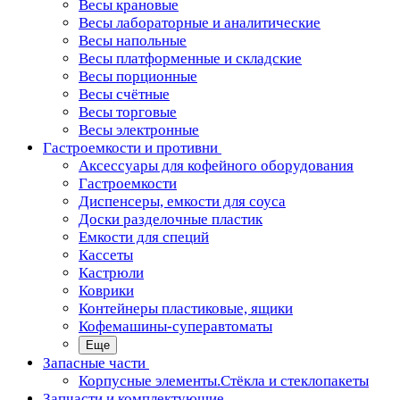
Весы крановые
Весы лабораторные и аналитические
Весы напольные
Весы платформенные и складские
Весы порционные
Весы счётные
Весы торговые
Весы электронные
Гастроемкости и противни
Аксессуары для кофейного оборудования
Гастроемкости
Диспенсеры, емкости для соуса
Доски разделочные пластик
Емкости для специй
Кассеты
Кастрюли
Коврики
Контейнеры пластиковые, ящики
Кофемашины-суперавтоматы
Еще
Запасные части
Корпусные элементы.Стёкла и стеклопакеты
Запчасти и комплектующие