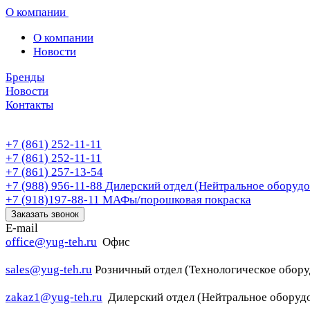
О компании
О компании
Новости
Бренды
Новости
Контакты
+7 (861) 252-11-11
+7 (861) 252-11-11
+7 (861) 257-13-54
+7 (988) 956-11-88
Дилерский отдел (Нейтральное оборудо
+7 (918)197-88-11
МАФы/порошковая покраска
Заказать звонок
E-mail
office@yug-teh.ru
Офис
sales@yug-teh.ru
Розничный отдел (Технологическое обору
zakaz1@yug-teh.ru
Дилерский отдел (Нейтральное оборуд