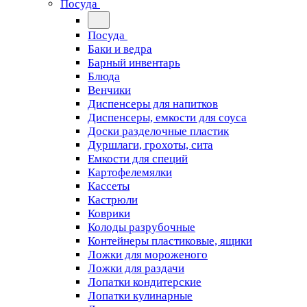
Посуда
Посуда
Баки и ведра
Барный инвентарь
Блюда
Венчики
Диспенсеры для напитков
Диспенсеры, емкости для соуса
Доски разделочные пластик
Дуршлаги, грохоты, сита
Емкости для специй
Картофелемялки
Кассеты
Кастрюли
Коврики
Колоды разрубочные
Контейнеры пластиковые, ящики
Ложки для мороженого
Ложки для раздачи
Лопатки кондитерские
Лопатки кулинарные