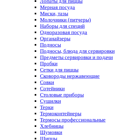
Лопаты для пиццы
Мерная посуда
Миски, тазы
Молочники (питчеры)
Наборы для специй
Одноразовая посуда
Органайзеры
Подносы
Подносы, блюда для сервировки
Предметы сервировки и подачи
Пробки
Сетки для пиццы
Сковороды нержавеющие
Совки
Сотейники
Столовые приборы
Сушилки
Терки
Термоконтейнеры
Термосы профессиональные
Хлебницы
Шумовки
Щипцы