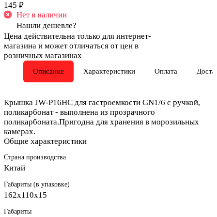
145 ₽
Нет в наличии
Нашли дешевле?
Цена действительна только для интернет-
магазина и может отличаться от цен в
розничных магазинах
Описание
Характеристики
Оплата
Доста
Крышка JW-P16HC для гастроемкости GN1/6 с ручкой,
поликарбонат - выполнена из прозрачного
поликарбоната.Пригодна для хранения в морозильных
камерах.
Общие характеристики
Страна производства
Китай
Габариты (в упаковке)
162х110х15
Габариты