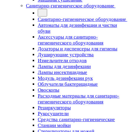
Санитарно-гигиеническое оборудование
Санитарно-гигиеническое оборудование
Автоматы для дезинфекции и чистки
обуви
Аксессуары для санитарно-
гигиенического оборудования
Дозаторы и диспенсеры для гигиены
Душирующие устройства
Измельчители отходов
Лампы для дезинфекции
Лампы инсектицидные
Модуль дезинфекции рук
Облучатели бактерицидные
Овоскопы
Расходные материалы для санитарно-
гигиенического оборудования
Рециркуляторы
Рукосушители
Средства санитарно-гигиенические
Станции мойки
Стерилизаторы для ножей