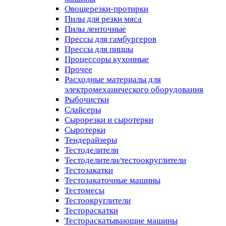
Овощерезки-протирки
Пилы для резки мяса
Пилы ленточные
Прессы для гамбургеров
Прессы для пиццы
Процессоры кухонные
Прочее
Расходные материалы для
электромеханического оборудования
Рыбочистки
Слайсеры
Сырорезки и сыротерки
Сыротерки
Тендерайзеры
Тестоделители
Тестоделители/тестоокруглители
Тестозакатки
Тестозакаточные машины
Тестомесы
Тестоокруглители
Тестораскатки
Тестораскатывающие машины