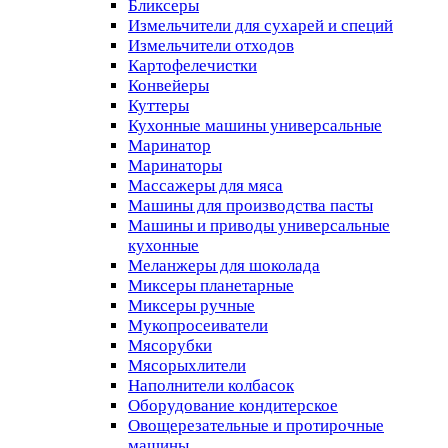
Бликсеры
Измельчители для сухарей и специй
Измельчители отходов
Картофелечистки
Конвейеры
Куттеры
Кухонные машины универсальные
Маринатор
Маринаторы
Массажеры для мяса
Машины для производства пасты
Машины и приводы универсальные
кухонные
Меланжеры для шоколада
Миксеры планетарные
Миксеры ручные
Мукопросеиватели
Мясорубки
Мясорыхлители
Наполнители колбасок
Оборудование кондитерское
Овощерезательные и протирочные
машины