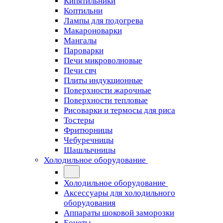
Кипятильники
Коптильни
Лампы для подогрева
Макароноварки
Мангалы
Пароварки
Печи микроволновые
Печи свч
Плиты индукционные
Поверхности жарочные
Поверхности тепловые
Рисоварки и термосы для риса
Тостеры
Фритюрницы
Чебуречницы
Шашлычницы
Холодильное оборудование
Холодильное оборудование
Аксессуары для холодильного
оборудования
Аппараты шоковой заморозки
Бонеты