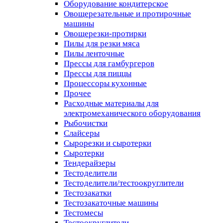
Оборудование кондитерское
Овощерезательные и протирочные
машины
Овощерезки-протирки
Пилы для резки мяса
Пилы ленточные
Прессы для гамбургеров
Прессы для пиццы
Процессоры кухонные
Прочее
Расходные материалы для
электромеханического оборудования
Рыбочистки
Слайсеры
Сырорезки и сыротерки
Сыротерки
Тендерайзеры
Тестоделители
Тестоделители/тестоокруглители
Тестозакатки
Тестозакаточные машины
Тестомесы
Тестоокруглители