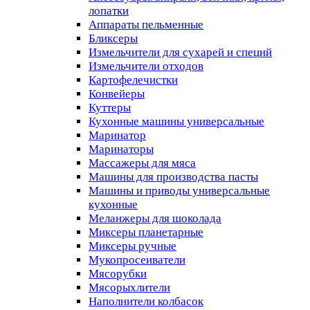
лопатки
Аппараты пельменные
Бликсеры
Измельчители для сухарей и специй
Измельчители отходов
Картофелечистки
Конвейеры
Куттеры
Кухонные машины универсальные
Маринатор
Маринаторы
Массажеры для мяса
Машины для производства пасты
Машины и приводы универсальные
кухонные
Меланжеры для шоколада
Миксеры планетарные
Миксеры ручные
Мукопросеиватели
Мясорубки
Мясорыхлители
Наполнители колбасок