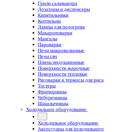
Грили саламандра
Дозаторы и диспенсеры
Кипятильники
Коптильни
Лампы для подогрева
Макароноварки
Мангалы
Пароварки
Печи микроволновые
Печи свч
Плиты индукционные
Поверхности жарочные
Поверхности тепловые
Рисоварки и термосы для риса
Тостеры
Фритюрницы
Чебуречницы
Шашлычницы
Холодильное оборудование
Холодильное оборудование
Аксессуары для холодильного