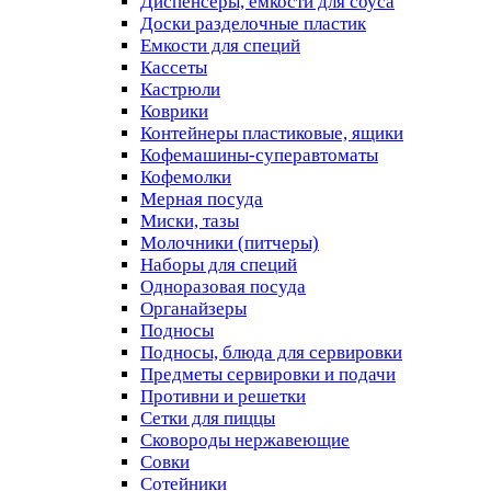
Диспенсеры, емкости для соуса
Доски разделочные пластик
Емкости для специй
Кассеты
Кастрюли
Коврики
Контейнеры пластиковые, ящики
Кофемашины-суперавтоматы
Кофемолки
Мерная посуда
Миски, тазы
Молочники (питчеры)
Наборы для специй
Одноразовая посуда
Органайзеры
Подносы
Подносы, блюда для сервировки
Предметы сервировки и подачи
Противни и решетки
Сетки для пиццы
Сковороды нержавеющие
Совки
Сотейники