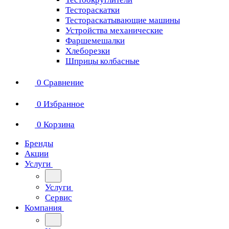
Тестораскатки
Тестораскатывающие машины
Устройства механические
Фаршемешалки
Хлеборезки
Шприцы колбасные
0
Сравнение
0
Избранное
0
Корзина
Бренды
Акции
Услуги
Услуги
Сервис
Компания