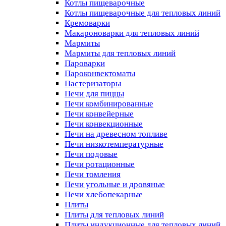
Котлы пищеварочные
Котлы пищеварочные для тепловых линий
Кремоварки
Макароноварки для тепловых линий
Мармиты
Мармиты для тепловых линий
Пароварки
Пароконвектоматы
Пастеризаторы
Печи для пиццы
Печи комбинированные
Печи конвейерные
Печи конвекционные
Печи на древесном топливе
Печи низкотемпературные
Печи подовые
Печи ротационные
Печи томления
Печи угольные и дровяные
Печи хлебопекарные
Плиты
Плиты для тепловых линий
Плиты индукционные для тепловых линий