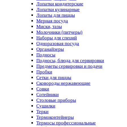
Лопатки кондитерские
Лопатки кулинарные
Лопаты для пиццы
Мерная посуда
Миски, тазы
Молочники (питчеры)
Наборы для специй
Одноразовая посуда
Органайзеры
Подносы
Подносы, блюда для сервировки
Предметы сервировки и подачи
Пробки
Сетки для пиццы
Сковороды нержавеющие
Совки
Сотейники
Столовые приборы
Сушилки
Терки
Термоконтейнеры
Термосы профессиональные