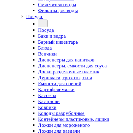
Смягчители воды
Фильтры для воды
Посуда
Посуда
Баки и ведра
Барный инвентарь
Блюда
Венчики
Диспенсеры для напитков
Диспенсеры, емкости для соуса
Доски разделочные пластик
Дуршлаги, грохоты, сита
Емкости для специй
Картофелемялки
Кассеты
Кастрюли
Коврики
Колоды разрубочные
Контейнеры пластиковые, ящики
Ложки для мороженого
Ложки для раздачи