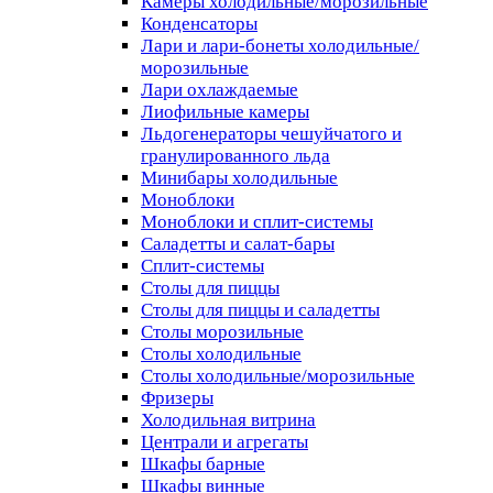
Камеры холодильные/морозильные
Конденсаторы
Лари и лари-бонеты холодильные/
морозильные
Лари охлаждаемые
Лиофильные камеры
Льдогенераторы чешуйчатого и
гранулированного льда
Минибары холодильные
Моноблоки
Моноблоки и сплит-системы
Саладетты и салат-бары
Сплит-системы
Столы для пиццы
Столы для пиццы и саладетты
Столы морозильные
Столы холодильные
Столы холодильные/морозильные
Фризеры
Холодильная витрина
Централи и агрегаты
Шкафы барные
Шкафы винные