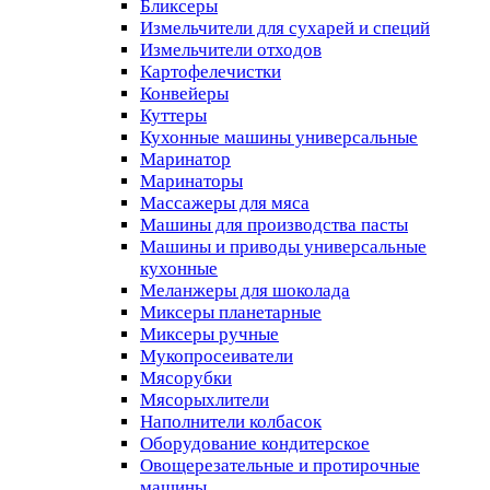
Бликсеры
Измельчители для сухарей и специй
Измельчители отходов
Картофелечистки
Конвейеры
Куттеры
Кухонные машины универсальные
Маринатор
Маринаторы
Массажеры для мяса
Машины для производства пасты
Машины и приводы универсальные
кухонные
Меланжеры для шоколада
Миксеры планетарные
Миксеры ручные
Мукопросеиватели
Мясорубки
Мясорыхлители
Наполнители колбасок
Оборудование кондитерское
Овощерезательные и протирочные
машины