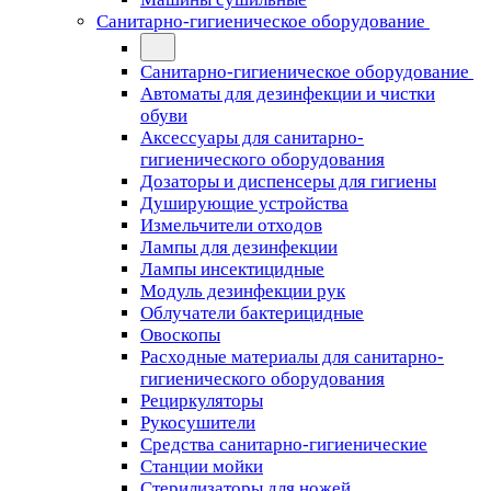
Санитарно-гигиеническое оборудование
Санитарно-гигиеническое оборудование
Автоматы для дезинфекции и чистки
обуви
Аксессуары для санитарно-
гигиенического оборудования
Дозаторы и диспенсеры для гигиены
Душирующие устройства
Измельчители отходов
Лампы для дезинфекции
Лампы инсектицидные
Модуль дезинфекции рук
Облучатели бактерицидные
Овоскопы
Расходные материалы для санитарно-
гигиенического оборудования
Рециркуляторы
Рукосушители
Средства санитарно-гигиенические
Станции мойки
Стерилизаторы для ножей