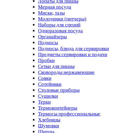
Лопаты для пиццы
Мерная посуда
Миски, тазы
Молочники (питчеры)
Наборы для специй
Одноразовая посуда
Органайзеры
Подносы
Подносы, блюда для сервировки
Предметы сервировки и подачи
Пробки
Сетки для пиццы
Сковороды нержавеющие
Совки
Сотейники
Столовые приборы
Сушилки
Терки
Термоконтейнеры
Термосы профессиональные
Хлебницы
Шумовки
Щипцы