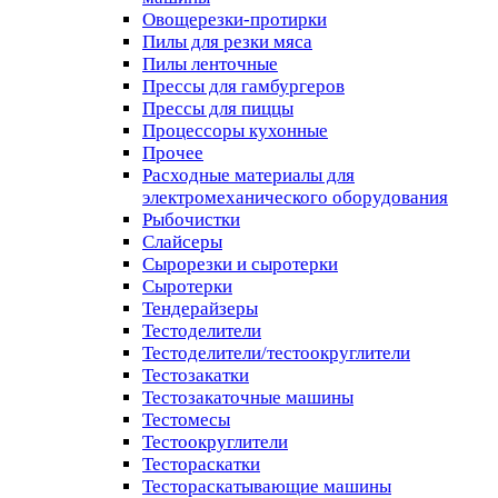
Овощерезки-протирки
Пилы для резки мяса
Пилы ленточные
Прессы для гамбургеров
Прессы для пиццы
Процессоры кухонные
Прочее
Расходные материалы для
электромеханического оборудования
Рыбочистки
Слайсеры
Сырорезки и сыротерки
Сыротерки
Тендерайзеры
Тестоделители
Тестоделители/тестоокруглители
Тестозакатки
Тестозакаточные машины
Тестомесы
Тестоокруглители
Тестораскатки
Тестораскатывающие машины