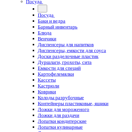
Посуда
Посуда
Баки и ведра
Барный инвентарь
Блюда
Венчики
Диспенсеры для напитков
Диспенсеры, емкости для соуса
Доски разделочные пластик
Дуршлаги, грохоты, сита
Емкости для специй
Картофелемялки
Кассеты
Кастрюли
Коврики
Колоды разрубочные
Контейнеры пластиковые, ящики
Ложки для мороженого
Ложки для раздачи
Лопатки кондитерские
Лопатки кулинарные