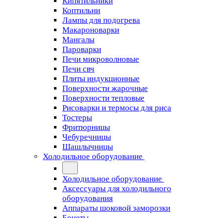
Кипятильники
Коптильни
Лампы для подогрева
Макароноварки
Мангалы
Пароварки
Печи микроволновые
Печи свч
Плиты индукционные
Поверхности жарочные
Поверхности тепловые
Рисоварки и термосы для риса
Тостеры
Фритюрницы
Чебуречницы
Шашлычницы
Холодильное оборудование
Холодильное оборудование
Аксессуары для холодильного
оборудования
Аппараты шоковой заморозки
Бонеты