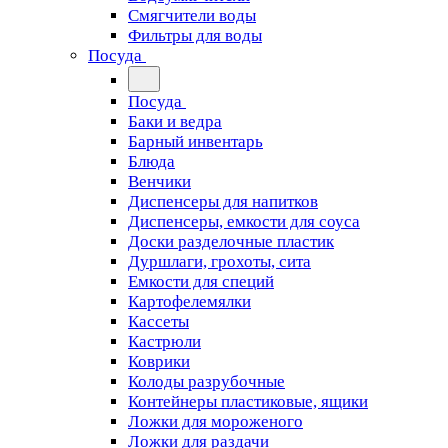
Смягчители воды
Фильтры для воды
Посуда
Посуда
Баки и ведра
Барный инвентарь
Блюда
Венчики
Диспенсеры для напитков
Диспенсеры, емкости для соуса
Доски разделочные пластик
Дуршлаги, грохоты, сита
Емкости для специй
Картофелемялки
Кассеты
Кастрюли
Коврики
Колоды разрубочные
Контейнеры пластиковые, ящики
Ложки для мороженого
Ложки для раздачи