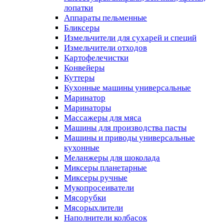
лопатки
Аппараты пельменные
Бликсеры
Измельчители для сухарей и специй
Измельчители отходов
Картофелечистки
Конвейеры
Куттеры
Кухонные машины универсальные
Маринатор
Маринаторы
Массажеры для мяса
Машины для производства пасты
Машины и приводы универсальные
кухонные
Меланжеры для шоколада
Миксеры планетарные
Миксеры ручные
Мукопросеиватели
Мясорубки
Мясорыхлители
Наполнители колбасок