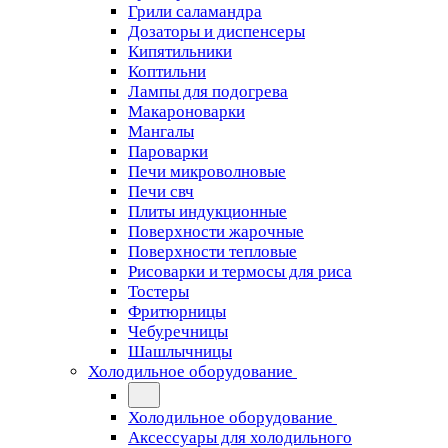
Грили саламандра
Дозаторы и диспенсеры
Кипятильники
Коптильни
Лампы для подогрева
Макароноварки
Мангалы
Пароварки
Печи микроволновые
Печи свч
Плиты индукционные
Поверхности жарочные
Поверхности тепловые
Рисоварки и термосы для риса
Тостеры
Фритюрницы
Чебуречницы
Шашлычницы
Холодильное оборудование
Холодильное оборудование
Аксессуары для холодильного