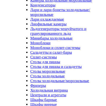
Камеры холодильные/морозильные
Конденсаторы
Лари и лари-бонеты холодильные/
морозильные
Лари охлаждаемые
Лиофильные камеры
Льдогенераторы чешуйчатого и
гранулированного льда
Минибары холодильные
Моноблоки
Моноблоки и сплит-системы
Саладетты и салат-бары
Сплит-системы
Столы для пиццы
Столы для пиццы и саладетты
Столы морозильные
Столы холодильные
Столы холодильные/морозильные
Фризеры
Холодильная витрина
Централи и агрегаты
Шкафы барные
Шкафы винные