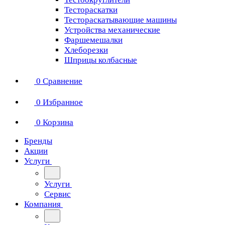
Тестораскатки
Тестораскатывающие машины
Устройства механические
Фаршемешалки
Хлеборезки
Шприцы колбасные
0
Сравнение
0
Избранное
0
Корзина
Бренды
Акции
Услуги
Услуги
Сервис
Компания