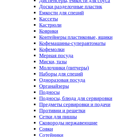
Диспенсеры, емкости для соуса
Доски разделочные пластик
Емкости для специй
Кассеты
Кастрюли
Коврики
Контейнеры пластиковые, ящики
Кофемашины-суперавтоматы
Кофемолки
Мерная посуда
Миски, тазы
Молочники (питчеры)
Наборы для специй
Одноразовая посуда
Органайзеры
Подносы
Подносы, блюда для сервировки
Предметы сервировки и подачи
Противни и решетки
Сетки для пиццы
Сковороды нержавеющие
Совки
Сотейники