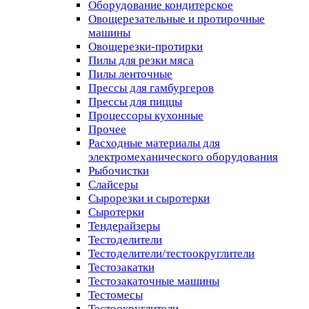
Оборудование кондитерское
Овощерезательные и протирочные
машины
Овощерезки-протирки
Пилы для резки мяса
Пилы ленточные
Прессы для гамбургеров
Прессы для пиццы
Процессоры кухонные
Прочее
Расходные материалы для
электромеханического оборудования
Рыбочистки
Слайсеры
Сырорезки и сыротерки
Сыротерки
Тендерайзеры
Тестоделители
Тестоделители/тестоокруглители
Тестозакатки
Тестозакаточные машины
Тестомесы
Тестоокруглители