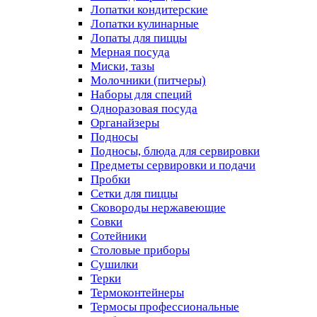
Лопатки кондитерские
Лопатки кулинарные
Лопаты для пиццы
Мерная посуда
Миски, тазы
Молочники (питчеры)
Наборы для специй
Одноразовая посуда
Органайзеры
Подносы
Подносы, блюда для сервировки
Предметы сервировки и подачи
Пробки
Сетки для пиццы
Сковороды нержавеющие
Совки
Сотейники
Столовые приборы
Сушилки
Терки
Термоконтейнеры
Термосы профессиональные