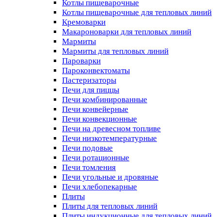
Котлы пищеварочные
Котлы пищеварочные для тепловых линий
Кремоварки
Макароноварки для тепловых линий
Мармиты
Мармиты для тепловых линий
Пароварки
Пароконвектоматы
Пастеризаторы
Печи для пиццы
Печи комбинированные
Печи конвейерные
Печи конвекционные
Печи на древесном топливе
Печи низкотемпературные
Печи подовые
Печи ротационные
Печи томления
Печи угольные и дровяные
Печи хлебопекарные
Плиты
Плиты для тепловых линий
Плиты индукционные для тепловых линий