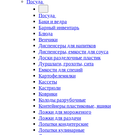
Посуда
Посуда
Баки и ведра
Барный инвентарь
Блюда
Венчики
Диспенсеры для напитков
Диспенсеры, емкости для соуса
Доски разделочные пластик
Дуршлаги, грохоты, сита
Емкости для специй
Картофелемялки
Кассеты
Кастрюли
Коврики
Колоды разрубочные
Контейнеры пластиковые, ящики
Ложки для мороженого
Ложки для раздачи
Лопатки кондитерские
Лопатки кулинарные