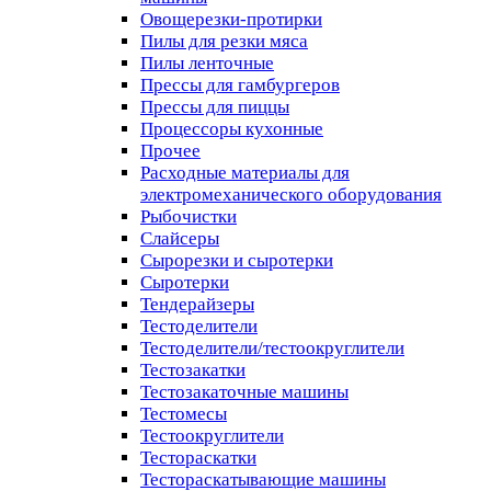
Овощерезки-протирки
Пилы для резки мяса
Пилы ленточные
Прессы для гамбургеров
Прессы для пиццы
Процессоры кухонные
Прочее
Расходные материалы для
электромеханического оборудования
Рыбочистки
Слайсеры
Сырорезки и сыротерки
Сыротерки
Тендерайзеры
Тестоделители
Тестоделители/тестоокруглители
Тестозакатки
Тестозакаточные машины
Тестомесы
Тестоокруглители
Тестораскатки
Тестораскатывающие машины