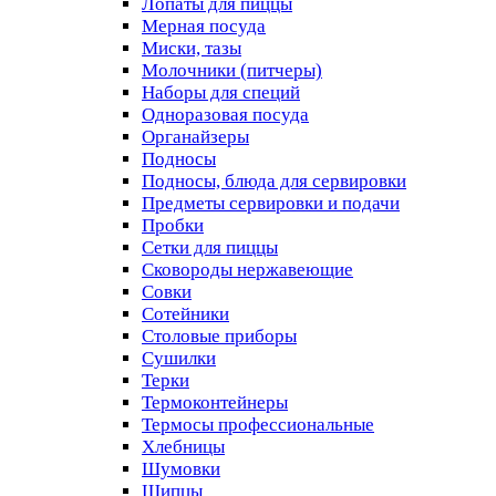
Лопаты для пиццы
Мерная посуда
Миски, тазы
Молочники (питчеры)
Наборы для специй
Одноразовая посуда
Органайзеры
Подносы
Подносы, блюда для сервировки
Предметы сервировки и подачи
Пробки
Сетки для пиццы
Сковороды нержавеющие
Совки
Сотейники
Столовые приборы
Сушилки
Терки
Термоконтейнеры
Термосы профессиональные
Хлебницы
Шумовки
Щипцы