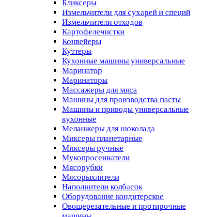
Бликсеры
Измельчители для сухарей и специй
Измельчители отходов
Картофелечистки
Конвейеры
Куттеры
Кухонные машины универсальные
Маринатор
Маринаторы
Массажеры для мяса
Машины для производства пасты
Машины и приводы универсальные
кухонные
Меланжеры для шоколада
Миксеры планетарные
Миксеры ручные
Мукопросеиватели
Мясорубки
Мясорыхлители
Наполнители колбасок
Оборудование кондитерское
Овощерезательные и протирочные
машины