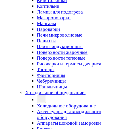
Кипятильники
Коптильни
Лампы для подогрева
Макароноварки
Мангалы
Пароварки
Печи микроволновые
Печи свч
Плиты индукционные
Поверхности жарочные
Поверхности тепловые
Рисоварки и термосы для риса
Тостеры
Фритюрницы
Чебуречницы
Шашлычницы
Холодильное оборудование
Холодильное оборудование
Аксессуары для холодильного
оборудования
Аппараты шоковой заморозки
Бонеты