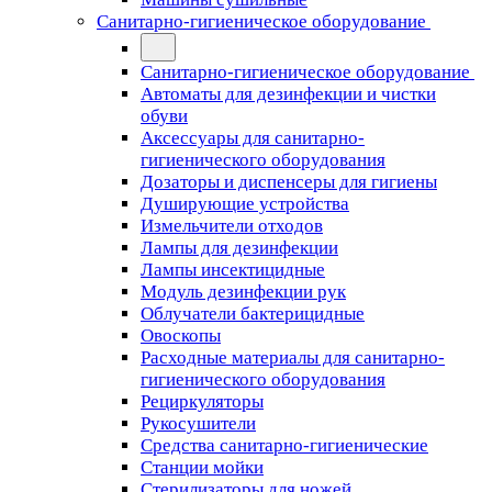
Санитарно-гигиеническое оборудование
Санитарно-гигиеническое оборудование
Автоматы для дезинфекции и чистки
обуви
Аксессуары для санитарно-
гигиенического оборудования
Дозаторы и диспенсеры для гигиены
Душирующие устройства
Измельчители отходов
Лампы для дезинфекции
Лампы инсектицидные
Модуль дезинфекции рук
Облучатели бактерицидные
Овоскопы
Расходные материалы для санитарно-
гигиенического оборудования
Рециркуляторы
Рукосушители
Средства санитарно-гигиенические
Станции мойки
Стерилизаторы для ножей