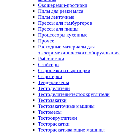
Овощерезки-протирки
Пилы для резки мяса
Пилы ленточные
Прессы для гамбургеров
Прессы для пиццы
Процессоры кухонные
Прочее
Расходные материалы для
электромеханического оборудования
Рыбочистки
Слайсеры
Сырорезки и сыротерки
Сыротерки
Тендерайзеры
Тестоделители
Тестоделители/тестоокруглители
Тестозакатки
Тестозакаточные машины
Тестомесы
Тестоокруглители
Тестораскатки
Тестораскатывающие машины