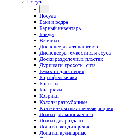
Посуда
Посуда
Баки и ведра
Барный инвентарь
Блюда
Венчики
Диспенсеры для напитков
Диспенсеры, емкости для соуса
Доски разделочные пластик
Дуршлаги, грохоты, сита
Емкости для специй
Картофелемялки
Кассеты
Кастрюли
Коврики
Колоды разрубочные
Контейнеры пластиковые, ящики
Ложки для мороженого
Ложки для раздачи
Лопатки кондитерские
Лопатки кулинарные