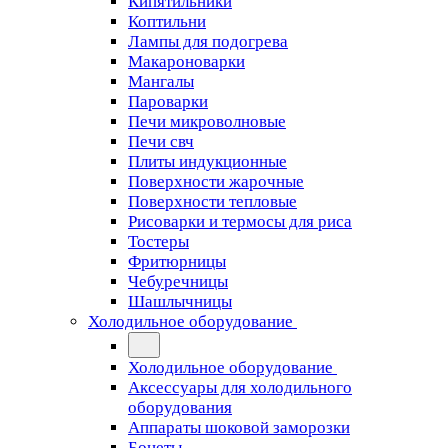
Кипятильники
Коптильни
Лампы для подогрева
Макароноварки
Мангалы
Пароварки
Печи микроволновые
Печи свч
Плиты индукционные
Поверхности жарочные
Поверхности тепловые
Рисоварки и термосы для риса
Тостеры
Фритюрницы
Чебуречницы
Шашлычницы
Холодильное оборудование
Холодильное оборудование
Аксессуары для холодильного
оборудования
Аппараты шоковой заморозки
Бонеты