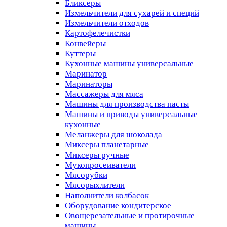
Бликсеры
Измельчители для сухарей и специй
Измельчители отходов
Картофелечистки
Конвейеры
Куттеры
Кухонные машины универсальные
Маринатор
Маринаторы
Массажеры для мяса
Машины для производства пасты
Машины и приводы универсальные
кухонные
Меланжеры для шоколада
Миксеры планетарные
Миксеры ручные
Мукопросеиватели
Мясорубки
Мясорыхлители
Наполнители колбасок
Оборудование кондитерское
Овощерезательные и протирочные
машины