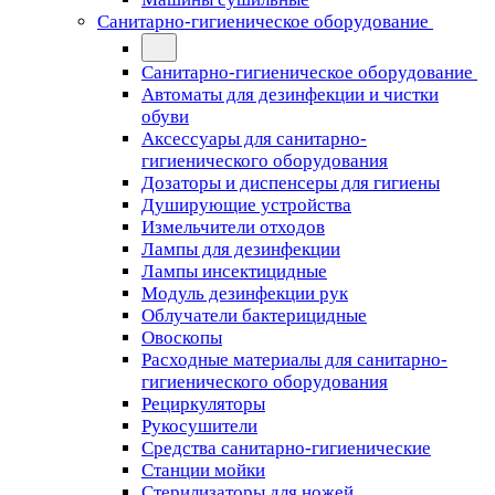
Санитарно-гигиеническое оборудование
Санитарно-гигиеническое оборудование
Автоматы для дезинфекции и чистки
обуви
Аксессуары для санитарно-
гигиенического оборудования
Дозаторы и диспенсеры для гигиены
Душирующие устройства
Измельчители отходов
Лампы для дезинфекции
Лампы инсектицидные
Модуль дезинфекции рук
Облучатели бактерицидные
Овоскопы
Расходные материалы для санитарно-
гигиенического оборудования
Рециркуляторы
Рукосушители
Средства санитарно-гигиенические
Станции мойки
Стерилизаторы для ножей