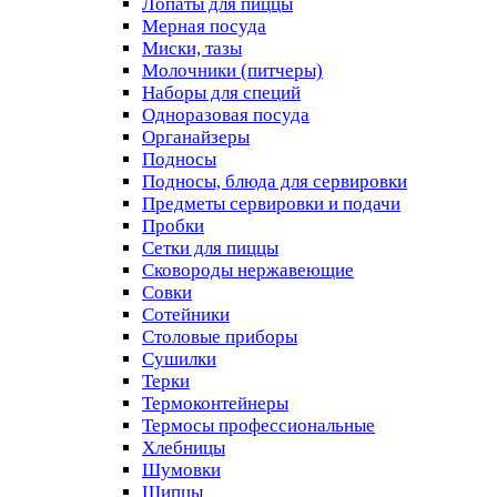
Лопаты для пиццы
Мерная посуда
Миски, тазы
Молочники (питчеры)
Наборы для специй
Одноразовая посуда
Органайзеры
Подносы
Подносы, блюда для сервировки
Предметы сервировки и подачи
Пробки
Сетки для пиццы
Сковороды нержавеющие
Совки
Сотейники
Столовые приборы
Сушилки
Терки
Термоконтейнеры
Термосы профессиональные
Хлебницы
Шумовки
Щипцы