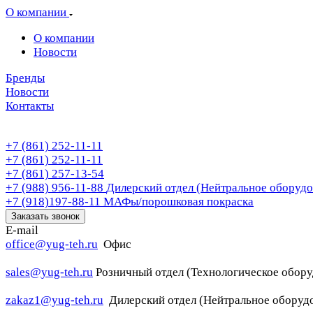
О компании
О компании
Новости
Бренды
Новости
Контакты
+7 (861) 252-11-11
+7 (861) 252-11-11
+7 (861) 257-13-54
+7 (988) 956-11-88
Дилерский отдел (Нейтральное оборудо
+7 (918)197-88-11
МАФы/порошковая покраска
Заказать звонок
E-mail
office@yug-teh.ru
Офис
sales@yug-teh.ru
Розничный отдел (Технологическое обору
zakaz1@yug-teh.ru
Дилерский отдел (Нейтральное оборуд