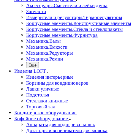
Аксессуары.Смесители и лейки душа
Запчасти
Измерители и регуляторы.Терморегуляторы
Корпусные элементы.Конструктивные элементы
Корпусные элементы.Стёкла и стеклопакеты
Корпусные элементы.Фурнитура
Механика.Валы
Механика.Емкости
Механика.Редукторы
Механика.Ремни
Еще
Изделия LOFT
Изделия интерьерные
Корзины для кондиционеров
Лавки уличные
Подстолья
Стеллажи книжные
Торговый зал
Кондитерское оборудование
Кофейное оборудование
Аппараты для подогрева чашек
Дозаторы и вспениватели для молока