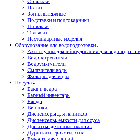
Стеллажи
Полки
Зонты вытяжные
Подставки и подтоварники
Шпильки
Тележки
Нестандартные изделия
Оборудование для водоподготовки
Аксессуары для оборудования для водоподгото
Водонагреватели
Водоумягчители
Смягчители воды
Фильтры для воды
Посуда
Баки и ведра
Барный инвентарь
Блюда
Венчики
Диспенсеры для напитков
Диспенсеры, емкости для соуса
Доски разделочные пластик
Дуршлаги, грохоты, сита
Емкости для специй