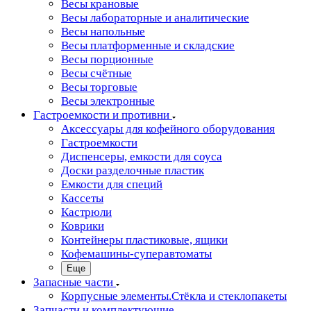
Весы крановые
Весы лабораторные и аналитические
Весы напольные
Весы платформенные и складские
Весы порционные
Весы счётные
Весы торговые
Весы электронные
Гастроемкости и противни
Аксессуары для кофейного оборудования
Гастроемкости
Диспенсеры, емкости для соуса
Доски разделочные пластик
Емкости для специй
Кассеты
Кастрюли
Коврики
Контейнеры пластиковые, ящики
Кофемашины-суперавтоматы
Еще
Запасные части
Корпусные элементы.Стёкла и стеклопакеты
Запчасти и комплектующие