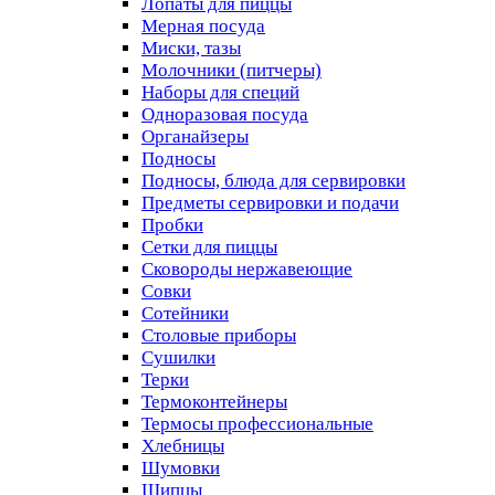
Лопаты для пиццы
Мерная посуда
Миски, тазы
Молочники (питчеры)
Наборы для специй
Одноразовая посуда
Органайзеры
Подносы
Подносы, блюда для сервировки
Предметы сервировки и подачи
Пробки
Сетки для пиццы
Сковороды нержавеющие
Совки
Сотейники
Столовые приборы
Сушилки
Терки
Термоконтейнеры
Термосы профессиональные
Хлебницы
Шумовки
Щипцы