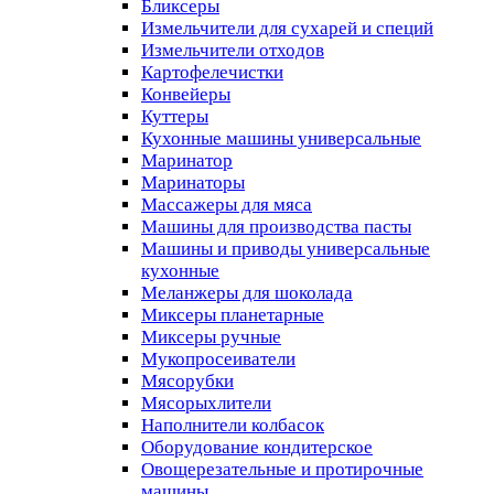
Бликсеры
Измельчители для сухарей и специй
Измельчители отходов
Картофелечистки
Конвейеры
Куттеры
Кухонные машины универсальные
Маринатор
Маринаторы
Массажеры для мяса
Машины для производства пасты
Машины и приводы универсальные
кухонные
Меланжеры для шоколада
Миксеры планетарные
Миксеры ручные
Мукопросеиватели
Мясорубки
Мясорыхлители
Наполнители колбасок
Оборудование кондитерское
Овощерезательные и протирочные
машины