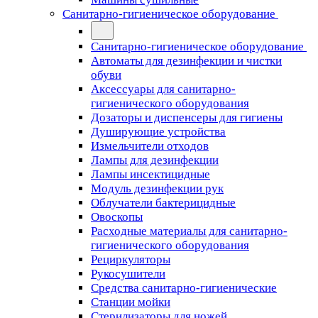
Санитарно-гигиеническое оборудование
Санитарно-гигиеническое оборудование
Автоматы для дезинфекции и чистки
обуви
Аксессуары для санитарно-
гигиенического оборудования
Дозаторы и диспенсеры для гигиены
Душирующие устройства
Измельчители отходов
Лампы для дезинфекции
Лампы инсектицидные
Модуль дезинфекции рук
Облучатели бактерицидные
Овоскопы
Расходные материалы для санитарно-
гигиенического оборудования
Рециркуляторы
Рукосушители
Средства санитарно-гигиенические
Станции мойки
Стерилизаторы для ножей