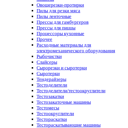
Овощерезки-протирки
Пилы для резки мяса
Пилы ленточные
Прессы для гамбургеров
Прессы для пиццы
Процессоры кухонные
Прочее
Расходные материалы для
электромеханического оборудования
Рыбочистки
Слайсеры
Сырорезки и сыротерки
Сыротерки
Тендерайзеры
Тестоделители
Тестоделители/тестоокруглители
Тестозакатки
Тестозакаточные машины
Тестомесы
Тестоокруглители
Тестораскатки
Тестораскатывающие машины