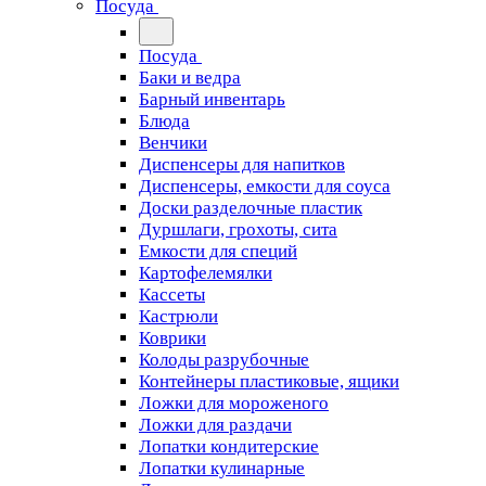
Посуда
Посуда
Баки и ведра
Барный инвентарь
Блюда
Венчики
Диспенсеры для напитков
Диспенсеры, емкости для соуса
Доски разделочные пластик
Дуршлаги, грохоты, сита
Емкости для специй
Картофелемялки
Кассеты
Кастрюли
Коврики
Колоды разрубочные
Контейнеры пластиковые, ящики
Ложки для мороженого
Ложки для раздачи
Лопатки кондитерские
Лопатки кулинарные