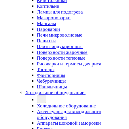
Кипятильники
Коптильни
Лампы для подогрева
Макароноварки
Мангалы
Пароварки
Печи микроволновые
Печи свч
Плиты индукционные
Поверхности жарочные
Поверхности тепловые
Рисоварки и термосы для риса
Тостеры
Фритюрницы
Чебуречницы
Шашлычницы
Холодильное оборудование
Холодильное оборудование
Аксессуары для холодильного
оборудования
Аппараты шоковой заморозки
Бонеты