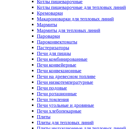
Котлы пищеварочные
Котлы пищеварочные для тепловых линий
Кремоварки
Макароноварки для тепловых линий
Мармиты
Мармиты для тепловых линий
Пароварки
Пароконвектоматы
Пастеризаторы
Печи для пиццы
Печи комбинированные
Печи конвейерные
Печи конвекционные
Печи на древесном топливе
Печи низкотемпературные
Печи подовые
Печи ротационные
Печи томления
Печи угольные и дровяные
Печи хлебопекарные
Плиты
Плиты для тепловых линий
Плиты индукционные для тепловых линий