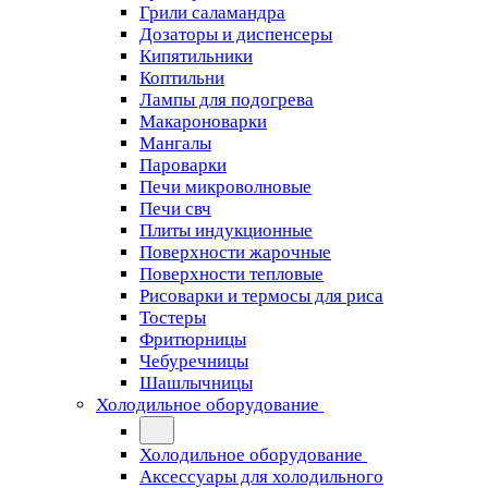
Грили саламандра
Дозаторы и диспенсеры
Кипятильники
Коптильни
Лампы для подогрева
Макароноварки
Мангалы
Пароварки
Печи микроволновые
Печи свч
Плиты индукционные
Поверхности жарочные
Поверхности тепловые
Рисоварки и термосы для риса
Тостеры
Фритюрницы
Чебуречницы
Шашлычницы
Холодильное оборудование
Холодильное оборудование
Аксессуары для холодильного