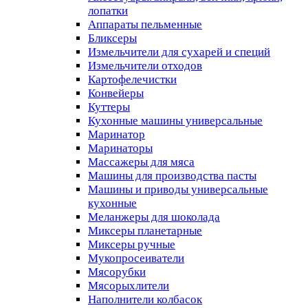
лопатки
Аппараты пельменные
Бликсеры
Измельчители для сухарей и специй
Измельчители отходов
Картофелечистки
Конвейеры
Куттеры
Кухонные машины универсальные
Маринатор
Маринаторы
Массажеры для мяса
Машины для производства пасты
Машины и приводы универсальные
кухонные
Меланжеры для шоколада
Миксеры планетарные
Миксеры ручные
Мукопросеиватели
Мясорубки
Мясорыхлители
Наполнители колбасок