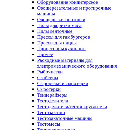
Оборудование кондитерское
Овощерезательные и протирочные
машины
Овощерезки-протирки
Пилы для резки мяса
Пилы ленточные
Прессы для гамбургеров
Прессы для пиццы
Процессоры кухонные
Прочее
Расходные материалы для
электромеханического оборудования
Рыбочистки
Слайсеры
Сырорезки и сыротерки
Сыротерки
Тендерайзеры
Тестоделители
Тестоделители/тестоокруглители
Тестозакатки
Тестозакаточные машины
Тестомесы
Тестоокруглители