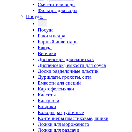
Смягчители воды
Фильтры для воды
Посуда
Посуда
Баки и ведра
Барный инвентарь
Блюда
Венчики
Диспенсеры для напитков
Диспенсеры, емкости для соуса
Доски разделочные пластик
Дуршлаги, грохоты, сита
Емкости для специй
Картофелемялки
Кассеты
Кастрюли
Коврики
Колоды разрубочные
Контейнеры пластиковые, ящики
Ложки для мороженого
Ложки для раздачи