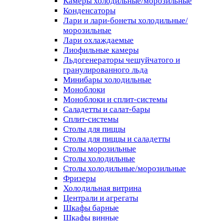
Камеры холодильные/морозильные
Конденсаторы
Лари и лари-бонеты холодильные/
морозильные
Лари охлаждаемые
Лиофильные камеры
Льдогенераторы чешуйчатого и
гранулированного льда
Минибары холодильные
Моноблоки
Моноблоки и сплит-системы
Саладетты и салат-бары
Сплит-системы
Столы для пиццы
Столы для пиццы и саладетты
Столы морозильные
Столы холодильные
Столы холодильные/морозильные
Фризеры
Холодильная витрина
Централи и агрегаты
Шкафы барные
Шкафы винные