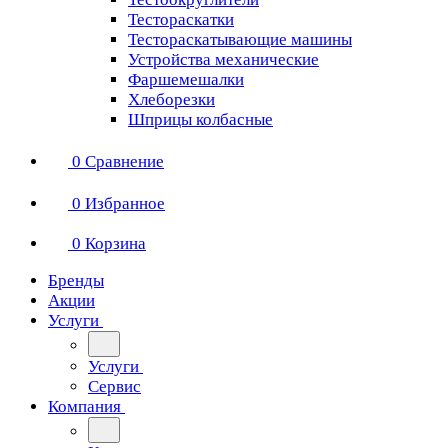
Тестораскатки
Тестораскатывающие машины
Устройства механические
Фаршемешалки
Хлеборезки
Шприцы колбасные
0
Сравнение
0
Избранное
0
Корзина
Бренды
Акции
Услуги
Услуги
Сервис
Компания