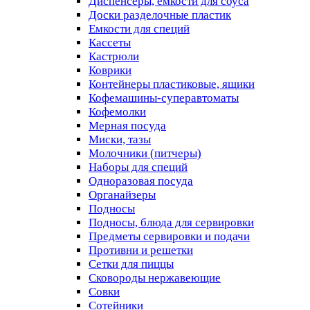
Диспенсеры, емкости для соуса
Доски разделочные пластик
Емкости для специй
Кассеты
Кастрюли
Коврики
Контейнеры пластиковые, ящики
Кофемашины-суперавтоматы
Кофемолки
Мерная посуда
Миски, тазы
Молочники (питчеры)
Наборы для специй
Одноразовая посуда
Органайзеры
Подносы
Подносы, блюда для сервировки
Предметы сервировки и подачи
Противни и решетки
Сетки для пиццы
Сковороды нержавеющие
Совки
Сотейники