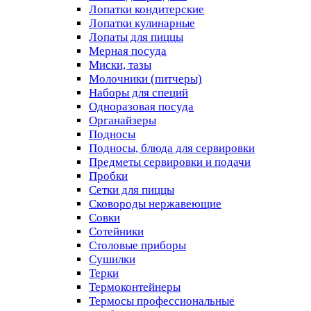
Лопатки кондитерские
Лопатки кулинарные
Лопаты для пиццы
Мерная посуда
Миски, тазы
Молочники (питчеры)
Наборы для специй
Одноразовая посуда
Органайзеры
Подносы
Подносы, блюда для сервировки
Предметы сервировки и подачи
Пробки
Сетки для пиццы
Сковороды нержавеющие
Совки
Сотейники
Столовые приборы
Сушилки
Терки
Термоконтейнеры
Термосы профессиональные