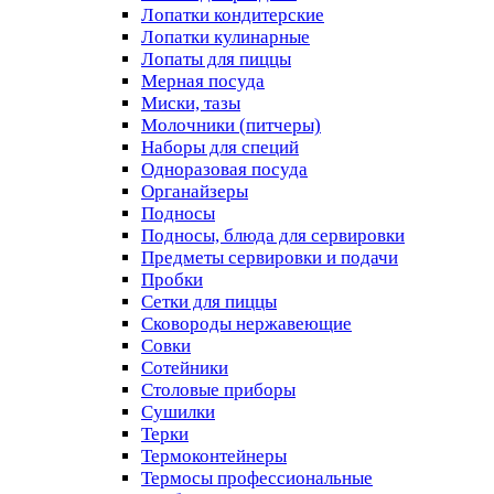
Лопатки кондитерские
Лопатки кулинарные
Лопаты для пиццы
Мерная посуда
Миски, тазы
Молочники (питчеры)
Наборы для специй
Одноразовая посуда
Органайзеры
Подносы
Подносы, блюда для сервировки
Предметы сервировки и подачи
Пробки
Сетки для пиццы
Сковороды нержавеющие
Совки
Сотейники
Столовые приборы
Сушилки
Терки
Термоконтейнеры
Термосы профессиональные