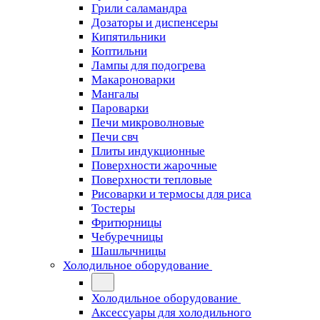
Грили саламандра
Дозаторы и диспенсеры
Кипятильники
Коптильни
Лампы для подогрева
Макароноварки
Мангалы
Пароварки
Печи микроволновые
Печи свч
Плиты индукционные
Поверхности жарочные
Поверхности тепловые
Рисоварки и термосы для риса
Тостеры
Фритюрницы
Чебуречницы
Шашлычницы
Холодильное оборудование
Холодильное оборудование
Аксессуары для холодильного