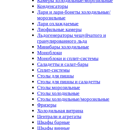
Камеры холодильные/морозильные
Конденсаторы
Лари и лари-бонеты холодильные/
морозильные
Лари охлаждаемые
Лиофильные камеры
Льдогенераторы чешуйчатого и
гранулированного льда
Минибары холодильные
Моноблоки
Моноблоки и сплит-системы
Саладетты и салат-бары
Сплит-системы
Столы для пиццы
Столы для пиццы и саладетты
Столы морозильные
Столы холодильные
Столы холодильные/морозильные
Фризеры
Холодильная витрина
Централи и агрегаты
Шкафы барные
Шкафы винные