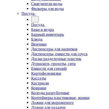
Смягчители воды
Фильтры для воды
Посуда
Посуда
Баки и ведра
Барный инвентарь
Блюда
Венчики
Диспенсеры для напитков
Диспенсеры, емкости для соуса
Доски разделочные пластик
Дуршлаги, грохоты, сита
Емкости для специй
Картофелемялки
Кассеты
Кастрюли
Коврики
Колоды разрубочные
Контейнеры пластиковые, ящики
Ложки для мороженого
Ложки для раздачи