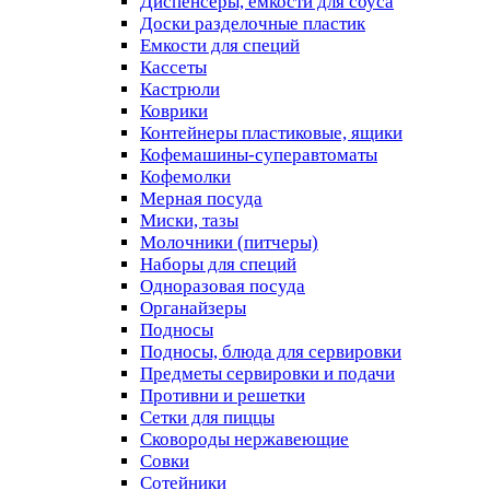
Диспенсеры, емкости для соуса
Доски разделочные пластик
Емкости для специй
Кассеты
Кастрюли
Коврики
Контейнеры пластиковые, ящики
Кофемашины-суперавтоматы
Кофемолки
Мерная посуда
Миски, тазы
Молочники (питчеры)
Наборы для специй
Одноразовая посуда
Органайзеры
Подносы
Подносы, блюда для сервировки
Предметы сервировки и подачи
Противни и решетки
Сетки для пиццы
Сковороды нержавеющие
Совки
Сотейники