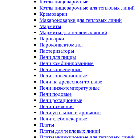
Котлы пищеварочные
Котлы пищеварочные для тепловых линий
Кремоварки
Макароноварки для тепловых линий
Мармиты
Мармиты для тепловых линий
Пароварки
Пароконвектоматы
Пастеризаторы
Печи для пиццы
Печи комбинированные
Печи конвейерные
Печи конвекционные
Печи на древесном топливе
Печи низкотемпературные
Печи подовые
Печи ротационные
Печи томления
Печи угольные и дровяные
Печи хлебопекарные
Плиты
Плиты для тепловых линий
Плиты индукционные для тепловых линий