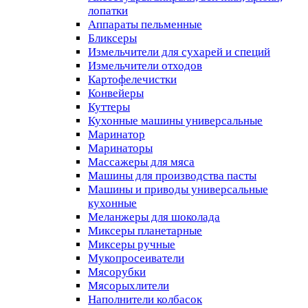
лопатки
Аппараты пельменные
Бликсеры
Измельчители для сухарей и специй
Измельчители отходов
Картофелечистки
Конвейеры
Куттеры
Кухонные машины универсальные
Маринатор
Маринаторы
Массажеры для мяса
Машины для производства пасты
Машины и приводы универсальные
кухонные
Меланжеры для шоколада
Миксеры планетарные
Миксеры ручные
Мукопросеиватели
Мясорубки
Мясорыхлители
Наполнители колбасок