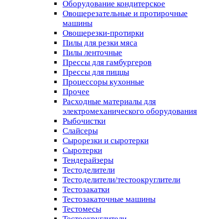
Оборудование кондитерское
Овощерезательные и протирочные
машины
Овощерезки-протирки
Пилы для резки мяса
Пилы ленточные
Прессы для гамбургеров
Прессы для пиццы
Процессоры кухонные
Прочее
Расходные материалы для
электромеханического оборудования
Рыбочистки
Слайсеры
Сырорезки и сыротерки
Сыротерки
Тендерайзеры
Тестоделители
Тестоделители/тестоокруглители
Тестозакатки
Тестозакаточные машины
Тестомесы
Тестоокруглители