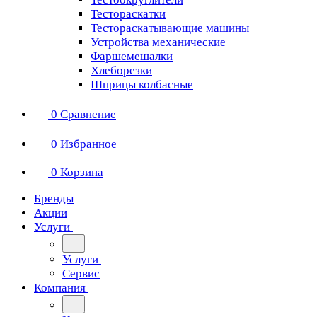
Тестораскатки
Тестораскатывающие машины
Устройства механические
Фаршемешалки
Хлеборезки
Шприцы колбасные
0
Сравнение
0
Избранное
0
Корзина
Бренды
Акции
Услуги
Услуги
Сервис
Компания