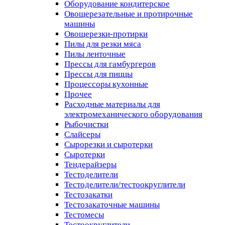
Оборудование кондитерское
Овощерезательные и протирочные
машины
Овощерезки-протирки
Пилы для резки мяса
Пилы ленточные
Прессы для гамбургеров
Прессы для пиццы
Процессоры кухонные
Прочее
Расходные материалы для
электромеханического оборудования
Рыбочистки
Слайсеры
Сырорезки и сыротерки
Сыротерки
Тендерайзеры
Тестоделители
Тестоделители/тестоокруглители
Тестозакатки
Тестозакаточные машины
Тестомесы
Тестоокруглители