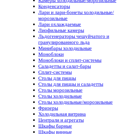
Камеры холодильные/морозильные
Конденсаторы
Лари и лари-бонеты холодильные/
морозильные
Лари охлаждаемые
Лиофильные камеры
Льдогенераторы чешуйчатого и
гранулированного льда
Минибары холодильные
Моноблоки
Моноблоки и сплит-системы
Саладетты и салат-бары
Сплит-системы
Столы для пиццы
Столы для пиццы и саладетты
Столы морозильные
Столы холодильные
Столы холодильные/морозильные
Фризеры
Холодильная витрина
Централи и агрегаты
Шкафы барные
Шкафы винные