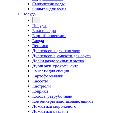
Смягчители воды
Фильтры для воды
Посуда
Посуда
Баки и ведра
Барный инвентарь
Блюда
Венчики
Диспенсеры для напитков
Диспенсеры, емкости для соуса
Доски разделочные пластик
Дуршлаги, грохоты, сита
Емкости для специй
Картофелемялки
Кассеты
Кастрюли
Коврики
Колоды разрубочные
Контейнеры пластиковые, ящики
Ложки для мороженого
Ложки для раздачи