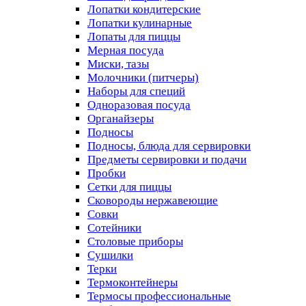
Лопатки кондитерские
Лопатки кулинарные
Лопаты для пиццы
Мерная посуда
Миски, тазы
Молочники (питчеры)
Наборы для специй
Одноразовая посуда
Органайзеры
Подносы
Подносы, блюда для сервировки
Предметы сервировки и подачи
Пробки
Сетки для пиццы
Сковороды нержавеющие
Совки
Сотейники
Столовые приборы
Сушилки
Терки
Термоконтейнеры
Термосы профессиональные