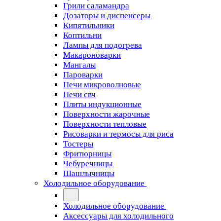
Грили саламандра
Дозаторы и диспенсеры
Кипятильники
Коптильни
Лампы для подогрева
Макароноварки
Мангалы
Пароварки
Печи микроволновые
Печи свч
Плиты индукционные
Поверхности жарочные
Поверхности тепловые
Рисоварки и термосы для риса
Тостеры
Фритюрницы
Чебуречницы
Шашлычницы
Холодильное оборудование
Холодильное оборудование
Аксессуары для холодильного