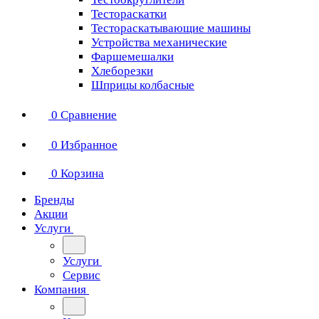
Тестораскатки
Тестораскатывающие машины
Устройства механические
Фаршемешалки
Хлеборезки
Шприцы колбасные
0
Сравнение
0
Избранное
0
Корзина
Бренды
Акции
Услуги
Услуги
Сервис
Компания