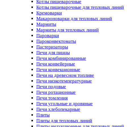
Котлы пищеварочные
Котлы пищеварочные для тепловых линий
Кремоварки
Макароноварки для тепловых линий
Мармиты
Мармиты для тепловых линий
Пароварки
Пароконвектоматы
Пастеризаторы
Печи для пиццы
Печи комбинированные
Печи конвейерные
Печи конвекционные
Печи на древесном топливе
Печи низкотемпературные
Печи подовые
Печи ротационные
Печи томления
Печи угольные и дровяные
Печи хлебопекарные
Плиты
Плиты для тепловых линий
Плиты индукционные для тепловых линий