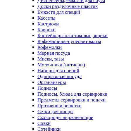
Диспенсеры, емкости для соуса
Доски разделочные пластик
Емкости для специй
Кассеты
Кастрюли
Коврики
Контейнеры пластиковые, ящики
Кофемашины-суперавтоматы
Кофемолки
Мерная посуда
Миски, тазы
Молочники (питчеры)
Наборы для специй
Одноразовая посуда
Органайзеры
Подносы
Подносы, блюда для сервировки
Предметы сервировки и подачи
Противни и решетки
Сетки для пиццы
Сковороды нержавеющие
Совки
Сотейники