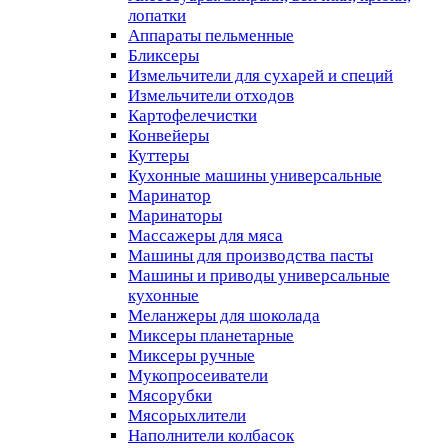
лопатки
Аппараты пельменные
Бликсеры
Измельчители для сухарей и специй
Измельчители отходов
Картофелечистки
Конвейеры
Куттеры
Кухонные машины универсальные
Маринатор
Маринаторы
Массажеры для мяса
Машины для производства пасты
Машины и приводы универсальные
кухонные
Меланжеры для шоколада
Миксеры планетарные
Миксеры ручные
Мукопросеиватели
Мясорубки
Мясорыхлители
Наполнители колбасок