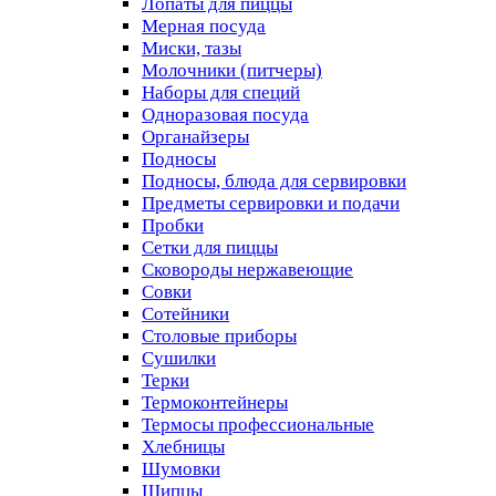
Лопаты для пиццы
Мерная посуда
Миски, тазы
Молочники (питчеры)
Наборы для специй
Одноразовая посуда
Органайзеры
Подносы
Подносы, блюда для сервировки
Предметы сервировки и подачи
Пробки
Сетки для пиццы
Сковороды нержавеющие
Совки
Сотейники
Столовые приборы
Сушилки
Терки
Термоконтейнеры
Термосы профессиональные
Хлебницы
Шумовки
Щипцы