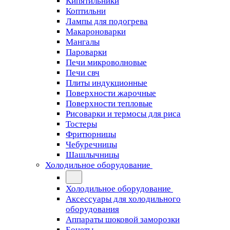
Кипятильники
Коптильни
Лампы для подогрева
Макароноварки
Мангалы
Пароварки
Печи микроволновые
Печи свч
Плиты индукционные
Поверхности жарочные
Поверхности тепловые
Рисоварки и термосы для риса
Тостеры
Фритюрницы
Чебуречницы
Шашлычницы
Холодильное оборудование
Холодильное оборудование
Аксессуары для холодильного
оборудования
Аппараты шоковой заморозки
Бонеты