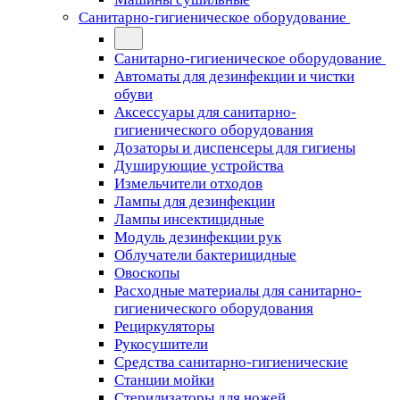
Санитарно-гигиеническое оборудование
Санитарно-гигиеническое оборудование
Автоматы для дезинфекции и чистки
обуви
Аксессуары для санитарно-
гигиенического оборудования
Дозаторы и диспенсеры для гигиены
Душирующие устройства
Измельчители отходов
Лампы для дезинфекции
Лампы инсектицидные
Модуль дезинфекции рук
Облучатели бактерицидные
Овоскопы
Расходные материалы для санитарно-
гигиенического оборудования
Рециркуляторы
Рукосушители
Средства санитарно-гигиенические
Станции мойки
Стерилизаторы для ножей