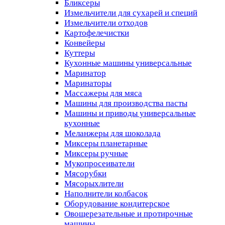
Бликсеры
Измельчители для сухарей и специй
Измельчители отходов
Картофелечистки
Конвейеры
Куттеры
Кухонные машины универсальные
Маринатор
Маринаторы
Массажеры для мяса
Машины для производства пасты
Машины и приводы универсальные
кухонные
Меланжеры для шоколада
Миксеры планетарные
Миксеры ручные
Мукопросеиватели
Мясорубки
Мясорыхлители
Наполнители колбасок
Оборудование кондитерское
Овощерезательные и протирочные
машины