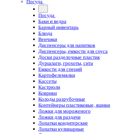
Посуда
Посуда
Баки и ведра
Барный инвентарь
Блюда
Венчики
Диспенсеры для напитков
Диспенсеры, емкости для соуса
Доски разделочные пластик
Дуршлаги, грохоты, сита
Емкости для специй
Картофелемялки
Кассеты
Кастрюли
Коврики
Колоды разрубочные
Контейнеры пластиковые, ящики
Ложки для мороженого
Ложки для раздачи
Лопатки кондитерские
Лопатки кулинарные