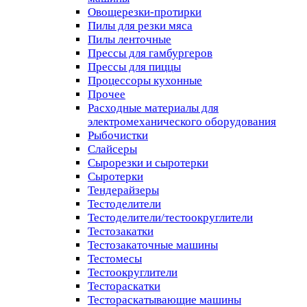
Овощерезки-протирки
Пилы для резки мяса
Пилы ленточные
Прессы для гамбургеров
Прессы для пиццы
Процессоры кухонные
Прочее
Расходные материалы для
электромеханического оборудования
Рыбочистки
Слайсеры
Сырорезки и сыротерки
Сыротерки
Тендерайзеры
Тестоделители
Тестоделители/тестоокруглители
Тестозакатки
Тестозакаточные машины
Тестомесы
Тестоокруглители
Тестораскатки
Тестораскатывающие машины