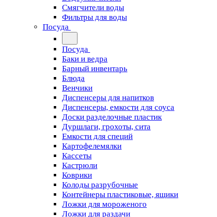
Смягчители воды
Фильтры для воды
Посуда
Посуда
Баки и ведра
Барный инвентарь
Блюда
Венчики
Диспенсеры для напитков
Диспенсеры, емкости для соуса
Доски разделочные пластик
Дуршлаги, грохоты, сита
Емкости для специй
Картофелемялки
Кассеты
Кастрюли
Коврики
Колоды разрубочные
Контейнеры пластиковые, ящики
Ложки для мороженого
Ложки для раздачи