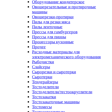
Оборудование кондитерское
Овощерезательные и протирочные
машины
Овощерезки-протирки
Пилы для резки мяса
Пилы ленточные
Прессы для гамбургеров
Прессы для пиццы
Процессоры кухонные
Прочее
Расходные материалы для
электромеханического оборудования
Рыбочистки
Слайсеры
Сырорезки и сыротерки
Сыротерки
Тендерайзеры
Тестоделители
Тестоделители/тестоокруглители
Тестозакатки
Тестозакаточные машины
Тестомесы
Тестоокруглители