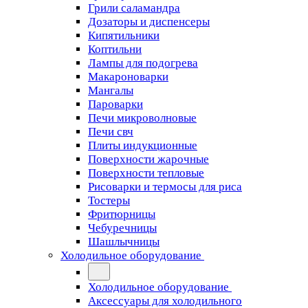
Грили саламандра
Дозаторы и диспенсеры
Кипятильники
Коптильни
Лампы для подогрева
Макароноварки
Мангалы
Пароварки
Печи микроволновые
Печи свч
Плиты индукционные
Поверхности жарочные
Поверхности тепловые
Рисоварки и термосы для риса
Тостеры
Фритюрницы
Чебуречницы
Шашлычницы
Холодильное оборудование
Холодильное оборудование
Аксессуары для холодильного