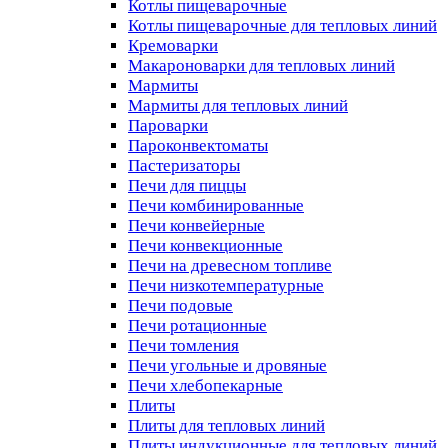
Котлы пищеварочные
Котлы пищеварочные для тепловых линий
Кремоварки
Макароноварки для тепловых линий
Мармиты
Мармиты для тепловых линий
Пароварки
Пароконвектоматы
Пастеризаторы
Печи для пиццы
Печи комбинированные
Печи конвейерные
Печи конвекционные
Печи на древесном топливе
Печи низкотемпературные
Печи подовые
Печи ротационные
Печи томления
Печи угольные и дровяные
Печи хлебопекарные
Плиты
Плиты для тепловых линий
Плиты индукционные для тепловых линий