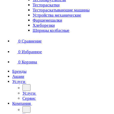
Тестораскатки
Тестораскатывающие машины
Устройства механические
Фаршемешалки
Хлеборезки
Шприцы колбасные
0
Сравнение
0
Избранное
0
Корзина
Бренды
Акции
Услуги
Услуги
Сервис
Компания