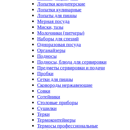
Лопатки кондитерские
Лопатки кулинарные
Лопаты для пиццы
Мерная посуда
Миски, тазы
Молочники (питчеры)
Наборы для специй
Одноразовая посуда
Органайзеры
Подносы
Подносы, блюда для сервировки
Предметы сервировки и подачи
Пробки
Сетки для пиццы
Сковороды нержавеющие
Совки
Сотейники
Столовые приборы
Сушилки
Терки
Термоконтейнеры
Термосы профессиональные