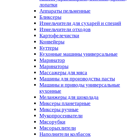
лопатки
Аппараты пельменные
Бликсеры
Измельчители для сухарей и специй
Измельчители отходов
Картофелечистки
Конвейеры
Куттеры
Кухонные машины универсальные
Маринатор
Маринаторы
Массажеры для мяса
Машины для производства пасты
Машины и приводы универсальные
кухонные
Меланжеры для шоколада
Миксеры планетарные
Миксеры ручные
Мукопросеиватели
Мясорубки
Мясорыхлители
Наполнители колбасок