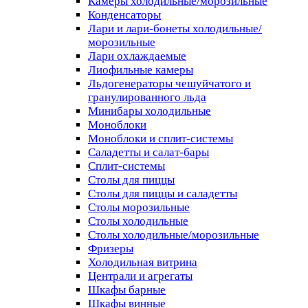
Камеры холодильные/морозильные
Конденсаторы
Лари и лари-бонеты холодильные/
морозильные
Лари охлаждаемые
Лиофильные камеры
Льдогенераторы чешуйчатого и
гранулированного льда
Минибары холодильные
Моноблоки
Моноблоки и сплит-системы
Саладетты и салат-бары
Сплит-системы
Столы для пиццы
Столы для пиццы и саладетты
Столы морозильные
Столы холодильные
Столы холодильные/морозильные
Фризеры
Холодильная витрина
Централи и агрегаты
Шкафы барные
Шкафы винные