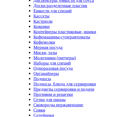
Диспенсеры, емкости для соуса
Доски разделочные пластик
Емкости для специй
Кассеты
Кастрюли
Коврики
Контейнеры пластиковые, ящики
Кофемашины-суперавтоматы
Кофемолки
Мерная посуда
Миски, тазы
Молочники (питчеры)
Наборы для специй
Одноразовая посуда
Органайзеры
Подносы
Подносы, блюда для сервировки
Предметы сервировки и подачи
Противни и решетки
Сетки для пиццы
Сковороды нержавеющие
Совки
Сотейники