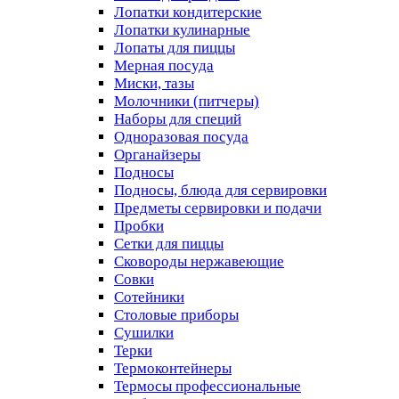
Лопатки кондитерские
Лопатки кулинарные
Лопаты для пиццы
Мерная посуда
Миски, тазы
Молочники (питчеры)
Наборы для специй
Одноразовая посуда
Органайзеры
Подносы
Подносы, блюда для сервировки
Предметы сервировки и подачи
Пробки
Сетки для пиццы
Сковороды нержавеющие
Совки
Сотейники
Столовые приборы
Сушилки
Терки
Термоконтейнеры
Термосы профессиональные