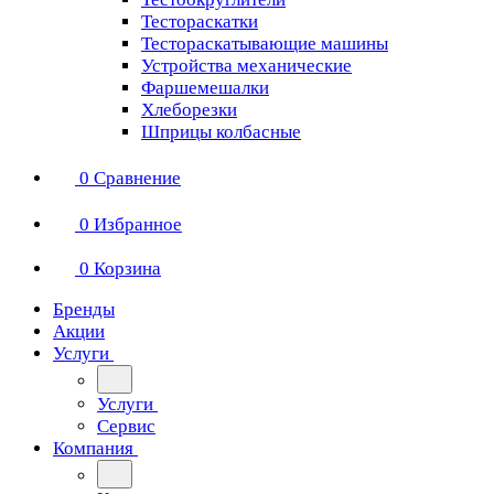
Тестораскатки
Тестораскатывающие машины
Устройства механические
Фаршемешалки
Хлеборезки
Шприцы колбасные
0
Сравнение
0
Избранное
0
Корзина
Бренды
Акции
Услуги
Услуги
Сервис
Компания