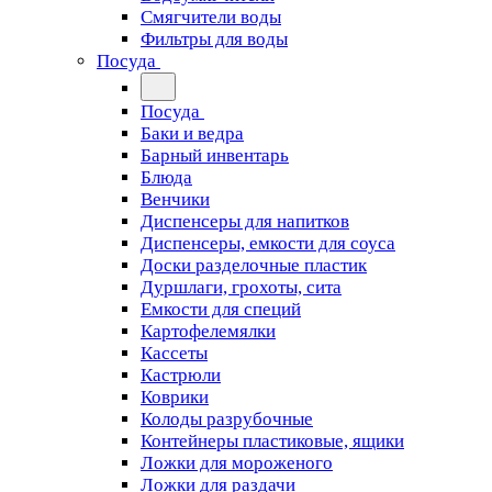
Смягчители воды
Фильтры для воды
Посуда
Посуда
Баки и ведра
Барный инвентарь
Блюда
Венчики
Диспенсеры для напитков
Диспенсеры, емкости для соуса
Доски разделочные пластик
Дуршлаги, грохоты, сита
Емкости для специй
Картофелемялки
Кассеты
Кастрюли
Коврики
Колоды разрубочные
Контейнеры пластиковые, ящики
Ложки для мороженого
Ложки для раздачи