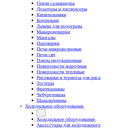
Грили саламандра
Дозаторы и диспенсеры
Кипятильники
Коптильни
Лампы для подогрева
Макароноварки
Мангалы
Пароварки
Печи микроволновые
Печи свч
Плиты индукционные
Поверхности жарочные
Поверхности тепловые
Рисоварки и термосы для риса
Тостеры
Фритюрницы
Чебуречницы
Шашлычницы
Холодильное оборудование
Холодильное оборудование
Аксессуары для холодильного