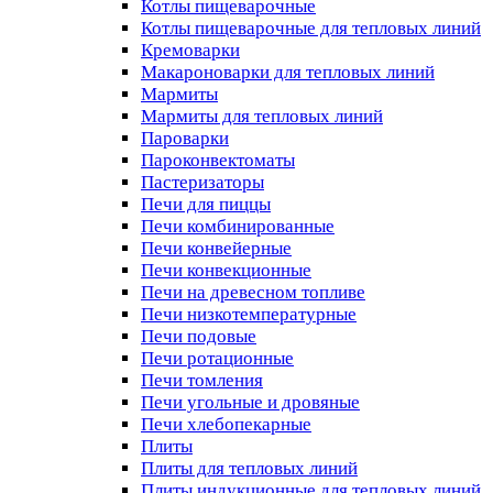
Котлы пищеварочные
Котлы пищеварочные для тепловых линий
Кремоварки
Макароноварки для тепловых линий
Мармиты
Мармиты для тепловых линий
Пароварки
Пароконвектоматы
Пастеризаторы
Печи для пиццы
Печи комбинированные
Печи конвейерные
Печи конвекционные
Печи на древесном топливе
Печи низкотемпературные
Печи подовые
Печи ротационные
Печи томления
Печи угольные и дровяные
Печи хлебопекарные
Плиты
Плиты для тепловых линий
Плиты индукционные для тепловых линий