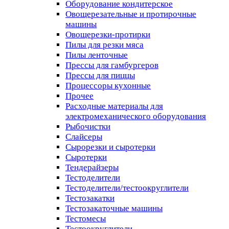
Оборудование кондитерское
Овощерезательные и протирочные
машины
Овощерезки-протирки
Пилы для резки мяса
Пилы ленточные
Прессы для гамбургеров
Прессы для пиццы
Процессоры кухонные
Прочее
Расходные материалы для
электромеханического оборудования
Рыбочистки
Слайсеры
Сырорезки и сыротерки
Сыротерки
Тендерайзеры
Тестоделители
Тестоделители/тестоокруглители
Тестозакатки
Тестозакаточные машины
Тестомесы
Тестоокруглители