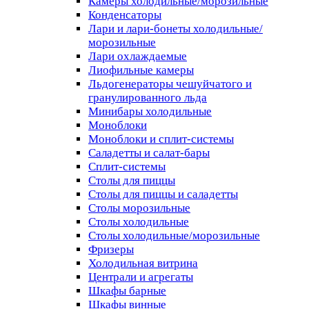
Камеры холодильные/морозильные
Конденсаторы
Лари и лари-бонеты холодильные/
морозильные
Лари охлаждаемые
Лиофильные камеры
Льдогенераторы чешуйчатого и
гранулированного льда
Минибары холодильные
Моноблоки
Моноблоки и сплит-системы
Саладетты и салат-бары
Сплит-системы
Столы для пиццы
Столы для пиццы и саладетты
Столы морозильные
Столы холодильные
Столы холодильные/морозильные
Фризеры
Холодильная витрина
Централи и агрегаты
Шкафы барные
Шкафы винные