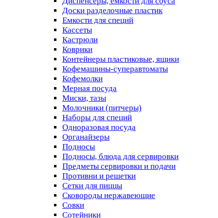
Диспенсеры, емкости для соуса
Доски разделочные пластик
Емкости для специй
Кассеты
Кастрюли
Коврики
Контейнеры пластиковые, ящики
Кофемашины-суперавтоматы
Кофемолки
Мерная посуда
Миски, тазы
Молочники (питчеры)
Наборы для специй
Одноразовая посуда
Органайзеры
Подносы
Подносы, блюда для сервировки
Предметы сервировки и подачи
Противни и решетки
Сетки для пиццы
Сковороды нержавеющие
Совки
Сотейники