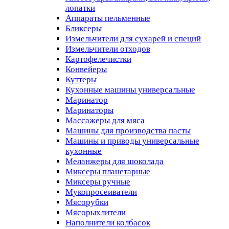
лопатки
Аппараты пельменные
Бликсеры
Измельчители для сухарей и специй
Измельчители отходов
Картофелечистки
Конвейеры
Куттеры
Кухонные машины универсальные
Маринатор
Маринаторы
Массажеры для мяса
Машины для производства пасты
Машины и приводы универсальные
кухонные
Меланжеры для шоколада
Миксеры планетарные
Миксеры ручные
Мукопросеиватели
Мясорубки
Мясорыхлители
Наполнители колбасок