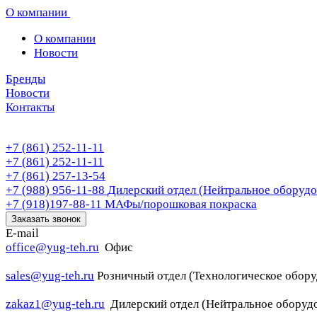
О компании
О компании
Новости
Бренды
Новости
Контакты
+7 (861) 252-11-11
+7 (861) 252-11-11
+7 (861) 257-13-54
+7 (988) 956-11-88
Дилерский отдел (Нейтральное оборудо
+7 (918)197-88-11
МАФы/порошковая покраска
Заказать звонок
E-mail
office@yug-teh.ru
Офис
sales@yug-teh.ru
Розничный отдел (Технологическое обору
zakaz1@yug-teh.ru
Дилерский отдел (Нейтральное оборуд