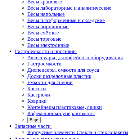
Весы крановые
Весы лабораторные и аналитические
Весы напольные
Весы платформенные и складские
Весы порционные
Весы счётные
Весы торговые
Весы электронные
Гастроемкости и противни
Аксессуары для кофейного оборудования
Гастроемкости
Диспенсеры, емкости для соуса
Доски разделочные пластик
Емкости для специй
Кассеты
Кастрюли
Коврики
Контейнеры пластиковые, ящики
Кофемашины-суперавтоматы
Еще
Запасные части
Корпусные элементы.Стёкла и стеклопакеты
Запчасти и комплектующие