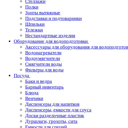
Стеллажи
Полки
Зонты вытяжные
Подставки и подтоварники
Шпильки
Тележки
Нестандартные изделия
Оборудование для водоподготовки
Аксессуары для оборудования для водоподгото
Водонагреватели
Водоумягчители
Смягчители воды
Фильтры для воды
Посуда
Баки и ведра
Барный инвентарь
Блюда
Венчики
Диспенсеры для напитков
Диспенсеры, емкости для соуса
Доски разделочные пластик
Дуршлаги, грохоты, сита
Емкости для специй