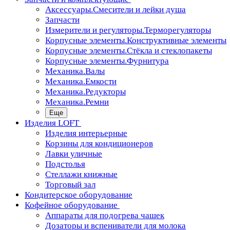
Аксессуары.Смесители и лейки душа
Запчасти
Измерители и регуляторы.Терморегуляторы
Корпусные элементы.Конструктивные элементы
Корпусные элементы.Стёкла и стеклопакеты
Корпусные элементы.Фурнитура
Механика.Валы
Механика.Емкости
Механика.Редукторы
Механика.Ремни
Еще
Изделия LOFT
Изделия интерьерные
Корзины для кондиционеров
Лавки уличные
Подстолья
Стеллажи книжные
Торговый зал
Кондитерское оборудование
Кофейное оборудование
Аппараты для подогрева чашек
Дозаторы и вспениватели для молока