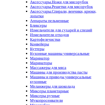
Аксессуары.Ножи для мясорубок
Аксессуары.Решетки для мясорубок
Аксессуары.Спирали, венчики, крюки,
лопатки
Аппараты пельменные
Бликсеры
Измельчители для сухарей и специй
Измельчители отходов
Картофелечистки
Конвейеры
Куттеры
Кухонные машины универсальные
Маринатор
Маринаторы
Массажеры для мяса
Машины для производства пасты
Машины и приводы универсальные
кухонные
Меланжеры для шоколада
Миксеры планетарные
Миксеры ручные
Мукопросеиватели