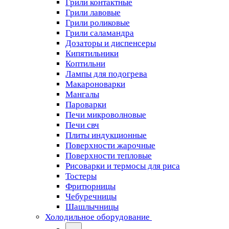
Грили контактные
Грили лавовые
Грили роликовые
Грили саламандра
Дозаторы и диспенсеры
Кипятильники
Коптильни
Лампы для подогрева
Макароноварки
Мангалы
Пароварки
Печи микроволновые
Печи свч
Плиты индукционные
Поверхности жарочные
Поверхности тепловые
Рисоварки и термосы для риса
Тостеры
Фритюрницы
Чебуречницы
Шашлычницы
Холодильное оборудование