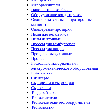
Мясорубки
Мясорыхлители
Наполнители колбасок
Оборудование кондитерское
Овощерезательные и протирочные
машины
Овощерезки-протирки
Пилы для резки мяса
Пилы ленточные
Прессы для гамбургеров
Прессы для пиццы
Процессоры кухонные
Прочее
Расходные материалы для
электромеханического оборудования
Рыбочистки
Слайсеры
Сырорезки и сыротерки
Сыротерки
Тендерайзеры
Тестоделители
Тестоделители/тестоокруглители
Тестозакатки