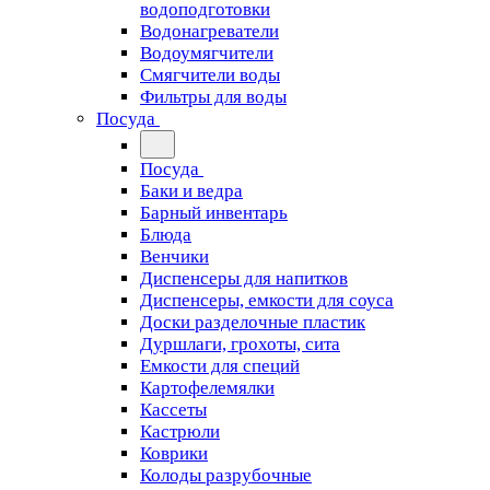
водоподготовки
Водонагреватели
Водоумягчители
Смягчители воды
Фильтры для воды
Посуда
Посуда
Баки и ведра
Барный инвентарь
Блюда
Венчики
Диспенсеры для напитков
Диспенсеры, емкости для соуса
Доски разделочные пластик
Дуршлаги, грохоты, сита
Емкости для специй
Картофелемялки
Кассеты
Кастрюли
Коврики
Колоды разрубочные