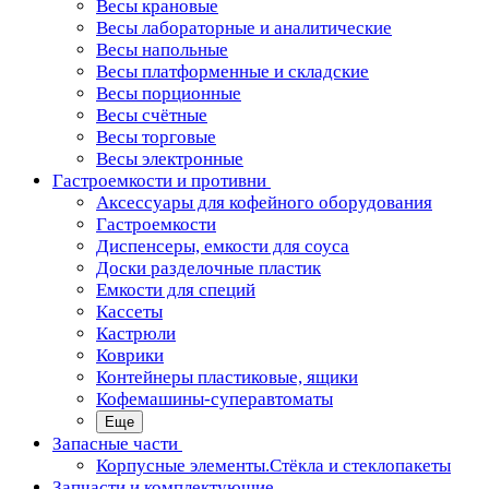
Весы крановые
Весы лабораторные и аналитические
Весы напольные
Весы платформенные и складские
Весы порционные
Весы счётные
Весы торговые
Весы электронные
Гастроемкости и противни
Аксессуары для кофейного оборудования
Гастроемкости
Диспенсеры, емкости для соуса
Доски разделочные пластик
Емкости для специй
Кассеты
Кастрюли
Коврики
Контейнеры пластиковые, ящики
Кофемашины-суперавтоматы
Еще
Запасные части
Корпусные элементы.Стёкла и стеклопакеты
Запчасти и комплектующие