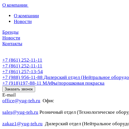
О компании
О компании
Новости
Бренды
Новости
Контакты
+7 (861) 252-11-11
+7 (861) 252-11-11
+7 (861) 257-13-54
+7 (988) 956-11-88
Дилерский отдел (Нейтральное оборудо
+7 (918)197-88-11
МАФы/порошковая покраска
Заказать звонок
E-mail
office@yug-teh.ru
Офис
sales@yug-teh.ru
Розничный отдел (Технологическое обору
zakaz1@yug-teh.ru
Дилерский отдел (Нейтральное оборуд