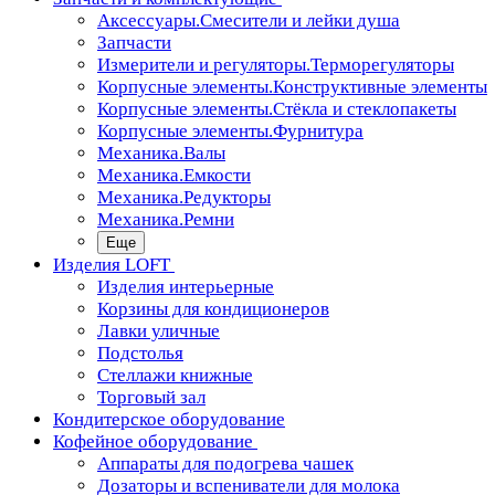
Аксессуары.Смесители и лейки душа
Запчасти
Измерители и регуляторы.Терморегуляторы
Корпусные элементы.Конструктивные элементы
Корпусные элементы.Стёкла и стеклопакеты
Корпусные элементы.Фурнитура
Механика.Валы
Механика.Емкости
Механика.Редукторы
Механика.Ремни
Еще
Изделия LOFT
Изделия интерьерные
Корзины для кондиционеров
Лавки уличные
Подстолья
Стеллажи книжные
Торговый зал
Кондитерское оборудование
Кофейное оборудование
Аппараты для подогрева чашек
Дозаторы и вспениватели для молока