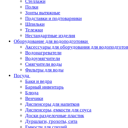
Стеллажи
Полки
Зонты вытяжные
Подставки и подтоварники
Шпильки
Тележки
Нестандартные изделия
Оборудование для водоподготовки
Аксессуары для оборудования для водоподгото
Водонагреватели
Водоумягчители
Смягчители воды
Фильтры для воды
Посуда
Баки и ведра
Барный инвентарь
Блюда
Венчики
Диспенсеры для напитков
Диспенсеры, емкости для соуса
Доски разделочные пластик
Дуршлаги, грохоты, сита
Емкости для специй