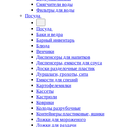
Смягчители воды
Фильтры для воды
Посуда
Посуда
Баки и ведра
Барный инвентарь
Блюда
Венчики
Диспенсеры для напитков
Диспенсеры, емкости для соуса
Доски разделочные пластик
Дуршлаги, грохоты, сита
Емкости для специй
Картофелемялки
Кассеты
Кастрюли
Коврики
Колоды разрубочные
Контейнеры пластиковые, ящики
Ложки для мороженого
Ложки для раздачи