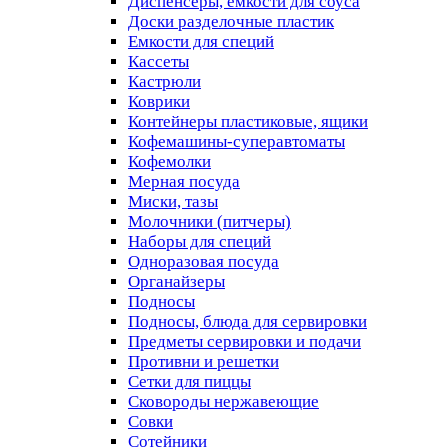
Диспенсеры, емкости для соуса
Доски разделочные пластик
Емкости для специй
Кассеты
Кастрюли
Коврики
Контейнеры пластиковые, ящики
Кофемашины-суперавтоматы
Кофемолки
Мерная посуда
Миски, тазы
Молочники (питчеры)
Наборы для специй
Одноразовая посуда
Органайзеры
Подносы
Подносы, блюда для сервировки
Предметы сервировки и подачи
Противни и решетки
Сетки для пиццы
Сковороды нержавеющие
Совки
Сотейники