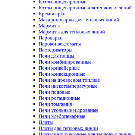
Котлы пищеварочные
Котлы пищеварочные для тепловых линий
Кремоварки
Макароноварки для тепловых линий
Мармиты
Мармиты для тепловых линий
Пароварки
Пароконвектоматы
Пастеризаторы
Печи для пиццы
Печи комбинированные
Печи конвейерные
Печи конвекционные
Печи на древесном топливе
Печи низкотемпературные
Печи подовые
Печи ротационные
Печи томления
Печи угольные и дровяные
Печи хлебопекарные
Плиты
Плиты для тепловых линий
Плиты индукционные для тепловых линий