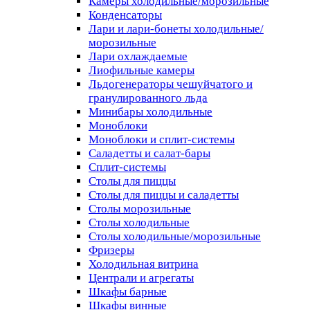
Камеры холодильные/морозильные
Конденсаторы
Лари и лари-бонеты холодильные/
морозильные
Лари охлаждаемые
Лиофильные камеры
Льдогенераторы чешуйчатого и
гранулированного льда
Минибары холодильные
Моноблоки
Моноблоки и сплит-системы
Саладетты и салат-бары
Сплит-системы
Столы для пиццы
Столы для пиццы и саладетты
Столы морозильные
Столы холодильные
Столы холодильные/морозильные
Фризеры
Холодильная витрина
Централи и агрегаты
Шкафы барные
Шкафы винные