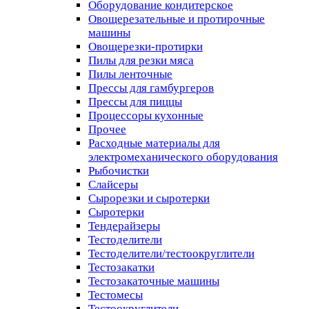
Оборудование кондитерское
Овощерезательные и протирочные
машины
Овощерезки-протирки
Пилы для резки мяса
Пилы ленточные
Прессы для гамбургеров
Прессы для пиццы
Процессоры кухонные
Прочее
Расходные материалы для
электромеханического оборудования
Рыбочистки
Слайсеры
Сырорезки и сыротерки
Сыротерки
Тендерайзеры
Тестоделители
Тестоделители/тестоокруглители
Тестозакатки
Тестозакаточные машины
Тестомесы
Тестоокруглители