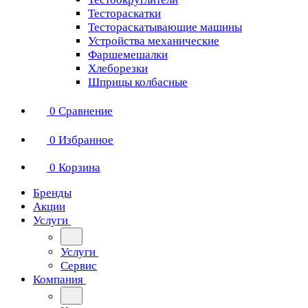
Тестораскатки
Тестораскатывающие машины
Устройства механические
Фаршемешалки
Хлеборезки
Шприцы колбасные
0
Сравнение
0
Избранное
0
Корзина
Бренды
Акции
Услуги
Услуги
Сервис
Компания