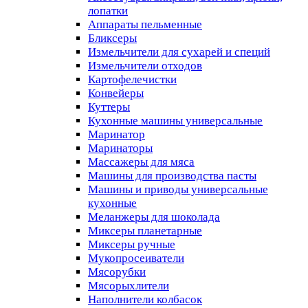
лопатки
Аппараты пельменные
Бликсеры
Измельчители для сухарей и специй
Измельчители отходов
Картофелечистки
Конвейеры
Куттеры
Кухонные машины универсальные
Маринатор
Маринаторы
Массажеры для мяса
Машины для производства пасты
Машины и приводы универсальные
кухонные
Меланжеры для шоколада
Миксеры планетарные
Миксеры ручные
Мукопросеиватели
Мясорубки
Мясорыхлители
Наполнители колбасок