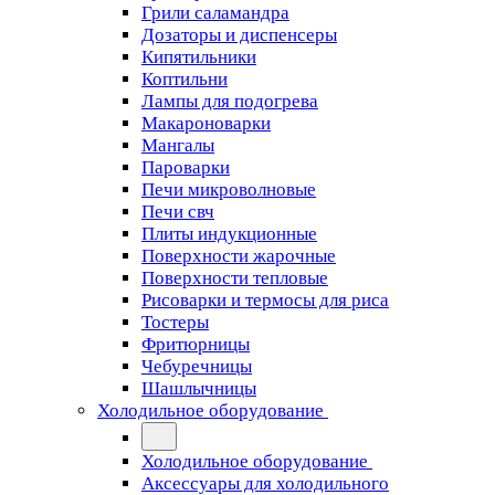
Грили саламандра
Дозаторы и диспенсеры
Кипятильники
Коптильни
Лампы для подогрева
Макароноварки
Мангалы
Пароварки
Печи микроволновые
Печи свч
Плиты индукционные
Поверхности жарочные
Поверхности тепловые
Рисоварки и термосы для риса
Тостеры
Фритюрницы
Чебуречницы
Шашлычницы
Холодильное оборудование
Холодильное оборудование
Аксессуары для холодильного