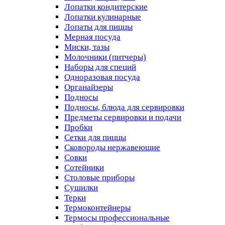
Лопатки кондитерские
Лопатки кулинарные
Лопаты для пиццы
Мерная посуда
Миски, тазы
Молочники (питчеры)
Наборы для специй
Одноразовая посуда
Органайзеры
Подносы
Подносы, блюда для сервировки
Предметы сервировки и подачи
Пробки
Сетки для пиццы
Сковороды нержавеющие
Совки
Сотейники
Столовые приборы
Сушилки
Терки
Термоконтейнеры
Термосы профессиональные