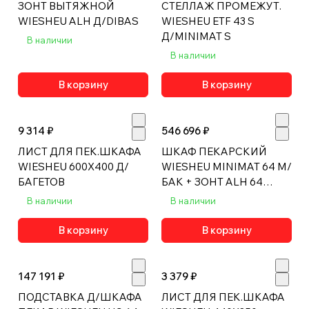
ЗОНТ ВЫТЯЖНОЙ
СТЕЛЛАЖ ПРОМЕЖУТ.
WIESHEU ALH Д/DIBAS
WIESHEU ETF 43 S
Д/MINIMAT S
В наличии
В наличии
В корзину
В корзину
9 314 ₽
546 696 ₽
ЛИСТ ДЛЯ ПЕК.ШКАФА
ШКАФ ПЕКАРСКИЙ
WIESHEU 600Х400 Д/
WIESHEU MINIMAT 64 M/
БАГЕТОВ
БАК + ЗОНТ ALH 64
MINIMAT
В наличии
В наличии
В корзину
В корзину
147 191 ₽
3 379 ₽
ПОДСТАВКА Д/ШКАФА
ЛИСТ ДЛЯ ПЕК.ШКАФА