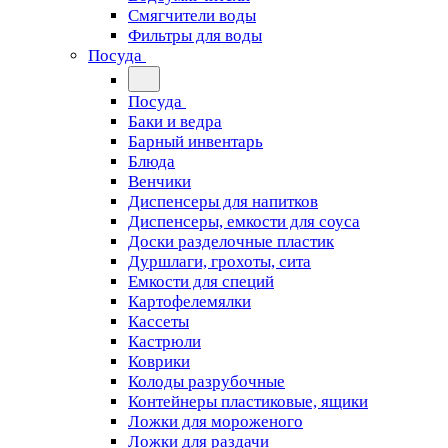
Смягчители воды
Фильтры для воды
Посуда
Посуда
Баки и ведра
Барный инвентарь
Блюда
Венчики
Диспенсеры для напитков
Диспенсеры, емкости для соуса
Доски разделочные пластик
Дуршлаги, грохоты, сита
Емкости для специй
Картофелемялки
Кассеты
Кастрюли
Коврики
Колоды разрубочные
Контейнеры пластиковые, ящики
Ложки для мороженого
Ложки для раздачи