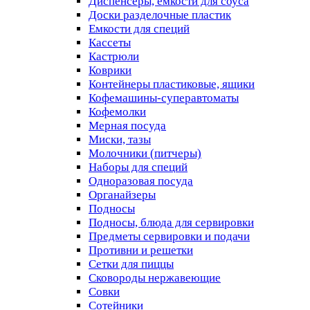
Диспенсеры, емкости для соуса
Доски разделочные пластик
Емкости для специй
Кассеты
Кастрюли
Коврики
Контейнеры пластиковые, ящики
Кофемашины-суперавтоматы
Кофемолки
Мерная посуда
Миски, тазы
Молочники (питчеры)
Наборы для специй
Одноразовая посуда
Органайзеры
Подносы
Подносы, блюда для сервировки
Предметы сервировки и подачи
Противни и решетки
Сетки для пиццы
Сковороды нержавеющие
Совки
Сотейники