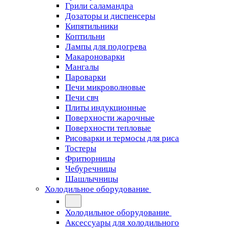
Грили саламандра
Дозаторы и диспенсеры
Кипятильники
Коптильни
Лампы для подогрева
Макароноварки
Мангалы
Пароварки
Печи микроволновые
Печи свч
Плиты индукционные
Поверхности жарочные
Поверхности тепловые
Рисоварки и термосы для риса
Тостеры
Фритюрницы
Чебуречницы
Шашлычницы
Холодильное оборудование
Холодильное оборудование
Аксессуары для холодильного