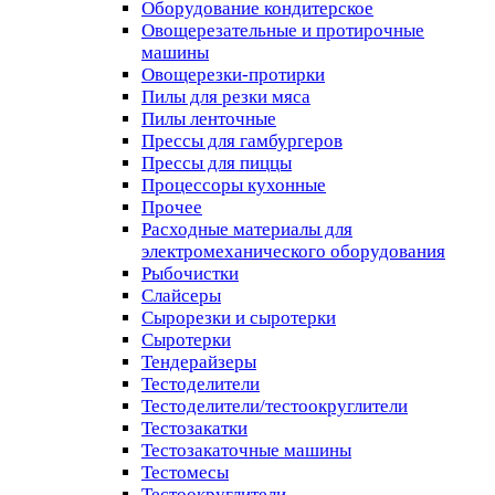
Оборудование кондитерское
Овощерезательные и протирочные
машины
Овощерезки-протирки
Пилы для резки мяса
Пилы ленточные
Прессы для гамбургеров
Прессы для пиццы
Процессоры кухонные
Прочее
Расходные материалы для
электромеханического оборудования
Рыбочистки
Слайсеры
Сырорезки и сыротерки
Сыротерки
Тендерайзеры
Тестоделители
Тестоделители/тестоокруглители
Тестозакатки
Тестозакаточные машины
Тестомесы
Тестоокруглители