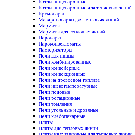
Котлы пищеварочные
Котлы пищеварочные для тепловых линий
Кремоварки
Макароноварки для тепловых линий
Мармиты
Мармиты для тепловых линий
Пароварки
Пароконвектоматы
Пастеризаторы
Печи для пиццы
Печи комбинированные
Печи конвейерные
Печи конвекционные
Печи на древесном топливе
Печи низкотемпературные
Печи подовые
Печи ротационные
Печи томления
Печи угольные и дровяные
Печи хлебопекарные
Плиты
Плиты для тепловых линий
Плиты индукционные для тепловых линий