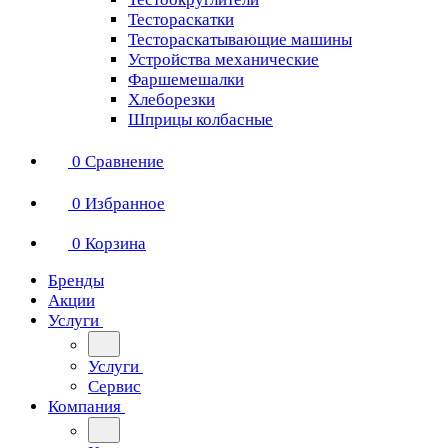
Тестораскатки
Тестораскатывающие машины
Устройства механические
Фаршемешалки
Хлеборезки
Шприцы колбасные
0
Сравнение
0
Избранное
0
Корзина
Бренды
Акции
Услуги
Услуги
Сервис
Компания