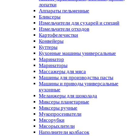
лопатки
Аппараты пельменные
Бликсеры
Измельчители для сухарей и специй
Измельчители отходов
Картофелечистки
Конвейеры
Куттеры
Кухонные машины универсальные
Маринатор
Маринаторы
Массажеры для мяса
Машины для производства пасты
Машины и приводы универсальные
кухонные
Меланжеры для шоколада
Миксеры планетарные
Миксеры ручные
Мукопросеиватели
Мясорубки
Мясорыхлители
Наполнители колбасок