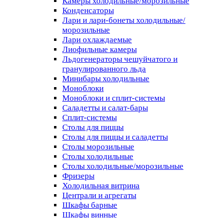
Камеры холодильные/морозильные
Конденсаторы
Лари и лари-бонеты холодильные/
морозильные
Лари охлаждаемые
Лиофильные камеры
Льдогенераторы чешуйчатого и
гранулированного льда
Минибары холодильные
Моноблоки
Моноблоки и сплит-системы
Саладетты и салат-бары
Сплит-системы
Столы для пиццы
Столы для пиццы и саладетты
Столы морозильные
Столы холодильные
Столы холодильные/морозильные
Фризеры
Холодильная витрина
Централи и агрегаты
Шкафы барные
Шкафы винные