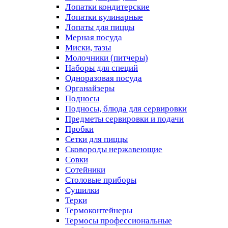
Лопатки кондитерские
Лопатки кулинарные
Лопаты для пиццы
Мерная посуда
Миски, тазы
Молочники (питчеры)
Наборы для специй
Одноразовая посуда
Органайзеры
Подносы
Подносы, блюда для сервировки
Предметы сервировки и подачи
Пробки
Сетки для пиццы
Сковороды нержавеющие
Совки
Сотейники
Столовые приборы
Сушилки
Терки
Термоконтейнеры
Термосы профессиональные